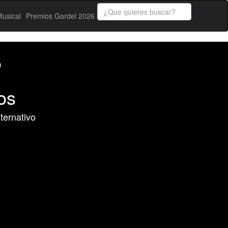
usical
Premios Gardel 2026
5
os
ternativo