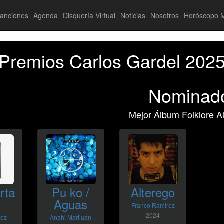
anciones
Agenda
Disquería Virtual
Noticias
Nosotros
Horóscopo M
Premios Carlos Gardel 202
Nominad
Mejor Álbum Folklore Al
rta
Pu ko /
Alterego
Aguas
Franco Ramirez
2024
lez
Anahi Mariluan