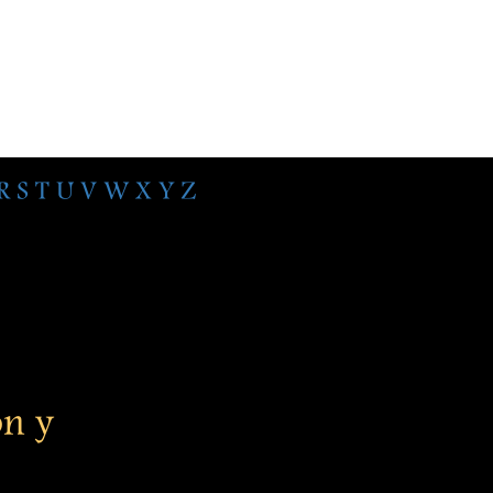
R
S
T
U
V
W
X
Y
Z
n y