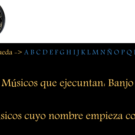
queda ->
A
B
C
D
E
F
G
H
I
J
K
L
M
N
Ñ
O
P
Q
Músicos que ejecuntan: Banjo
sicos cuyo nombre empieza co