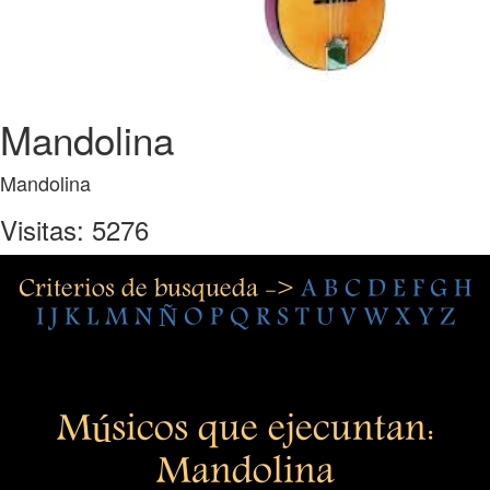
Mandolina
Mandolina
Visitas: 5276
Criterios de busqueda ->
A
B
C
D
E
F
G
H
I
J
K
L
M
N
Ñ
O
P
Q
R
S
T
U
V
W
X
Y
Z
Músicos que ejecuntan:
Mandolina