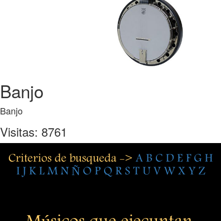
Banjo
Banjo
Visitas: 8761
Criterios de busqueda ->
A
B
C
D
E
F
G
H
I
J
K
L
M
N
Ñ
O
P
Q
R
S
T
U
V
W
X
Y
Z