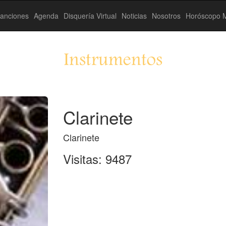
anciones
Agenda
Disquería Virtual
Noticias
Nosotros
Horóscopo M
Instrumentos
Clarinete
Clarinete
Visitas: 9487