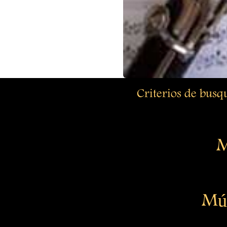
Criterios de bus
M
Mús