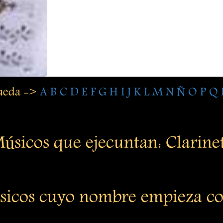
queda ->
A
B
C
D
E
F
G
H
I
J
K
L
M
N
Ñ
O
P
Q
úsicos que ejecuntan: Clarine
icos cuyo nombre empieza c