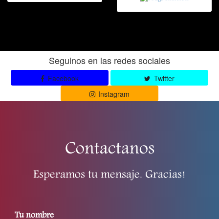
Seguinos en las redes sociales
Facebook
Twitter
Instagram
Contactanos
Esperamos tu mensaje. Gracias!
Tu nombre