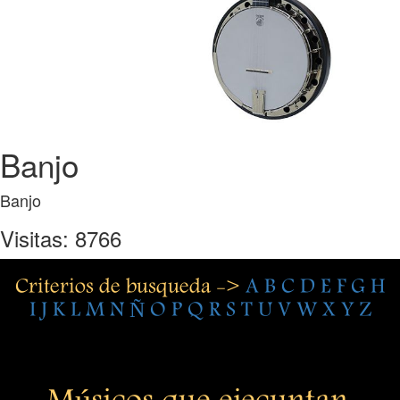
Banjo
Banjo
Visitas: 8766
Criterios de busqueda ->
A
B
C
D
E
F
G
H
I
J
K
L
M
N
Ñ
O
P
Q
R
S
T
U
V
W
X
Y
Z