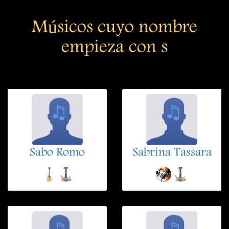
Músicos cuyo nombre
empieza con s
Sabo Romo
Sabrina Tassara