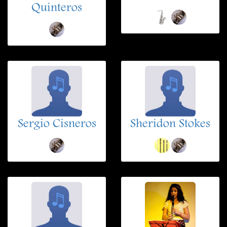
Quinteros
Sergio Cisneros
Sheridon Stokes