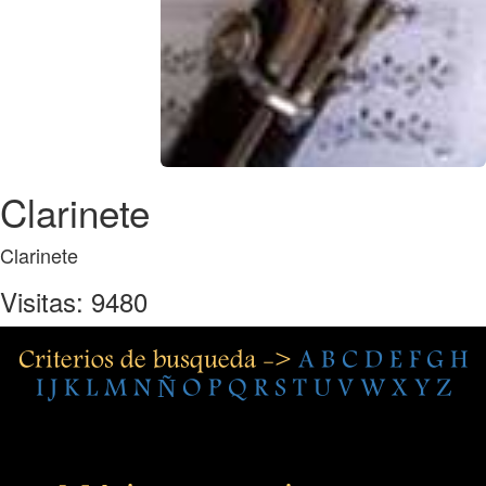
Clarinete
Clarinete
Visitas: 9480
Criterios de busqueda ->
A
B
C
D
E
F
G
H
I
J
K
L
M
N
Ñ
O
P
Q
R
S
T
U
V
W
X
Y
Z