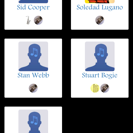
Sid Cooper
Soledad Lugano
Stan Webb
Stuart Bogie