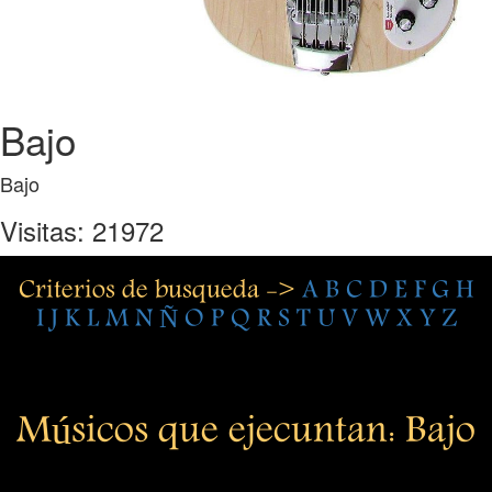
Bajo
Bajo
Visitas: 21972
Criterios de busqueda ->
A
B
C
D
E
F
G
H
I
J
K
L
M
N
Ñ
O
P
Q
R
S
T
U
V
W
X
Y
Z
Músicos que ejecuntan: Bajo