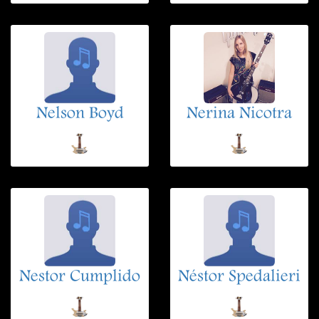
Nelson Boyd
Nerina Nicotra
Nestor Cumplido
Néstor Spedalieri