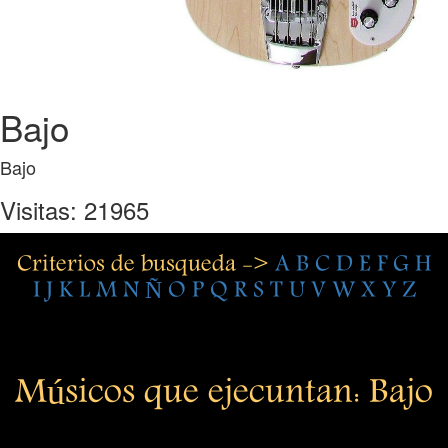
Bajo
Bajo
Visitas: 21965
Criterios de busqueda ->
A
B
C
D
E
F
G
H
I
J
K
L
M
N
Ñ
O
P
Q
R
S
T
U
V
W
X
Y
Z
Músicos que ejecuntan: Bajo