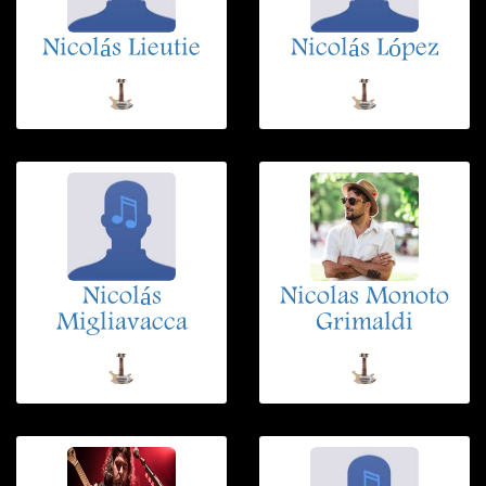
Nicolás Lieutie
Nicolás López
Nicolás
Nicolas Monoto
Migliavacca
Grimaldi