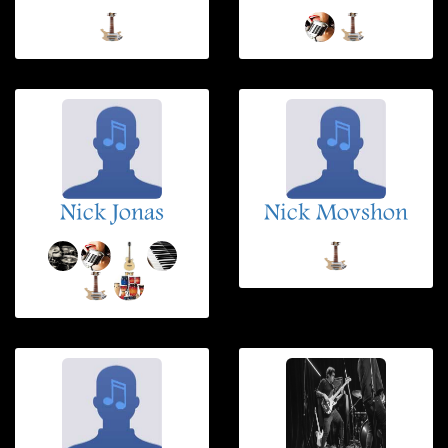
Nick Jonas
Nick Movshon