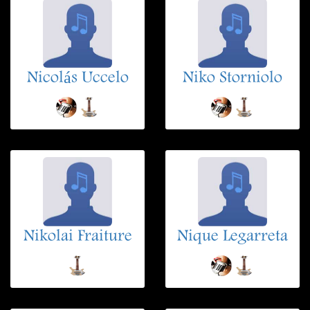
Nicolás Uccelo
Niko Storniolo
Nikolai Fraiture
Nique Legarreta