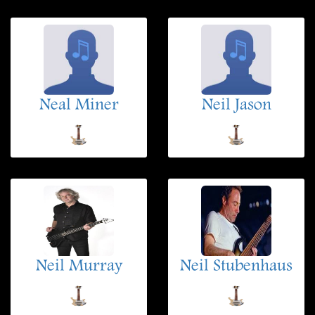
Neal Miner
Neil Jason
Neil Murray
Neil Stubenhaus