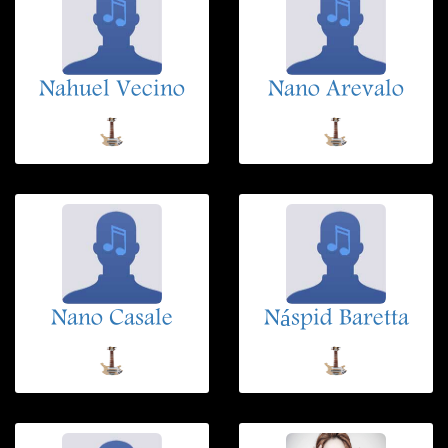
Nahuel Vecino
Nano Arevalo
Nano Casale
Náspid Baretta