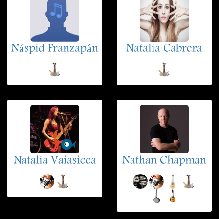
Náspid Franzapán
Natalia Cabrera
Natalia Vaiasicca
Nathan Chapman