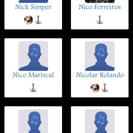
Nick Simper
Nico Ferreiros
Nico Mariscal
Nicolar Rolando