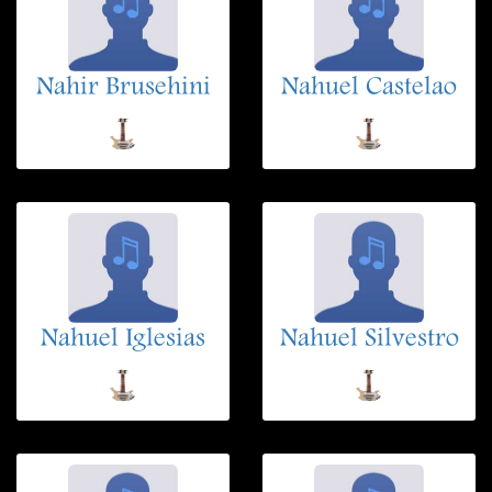
Nahir Brusehini
Nahuel Castelao
Nahuel Iglesias
Nahuel Silvestro