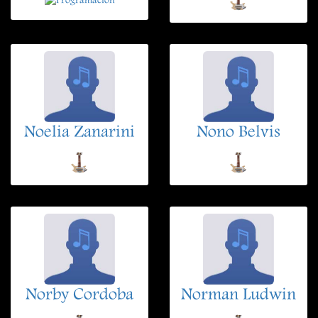
Noelia Zanarini
Nono Belvis
Norby Cordoba
Norman Ludwin