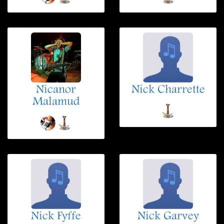
Nicanor
Nick Charrette
Malamud
Nick Fyffe
Nick Garvey