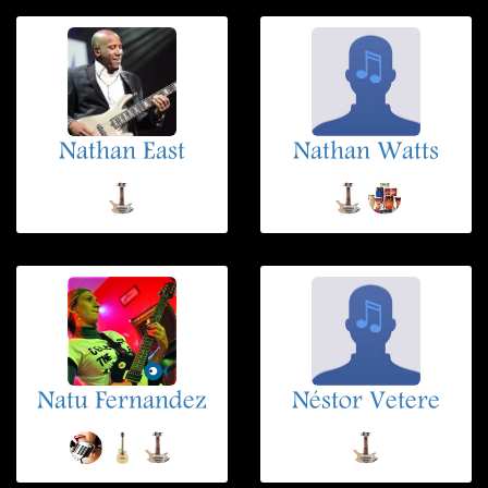
Nathan East
Nathan Watts
Natu Fernandez
Néstor Vetere