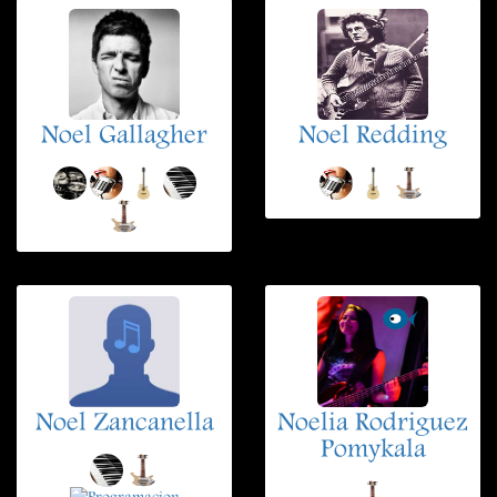
Noel Gallagher
Noel Redding
Noel Zancanella
Noelia Rodriguez
Pomykala