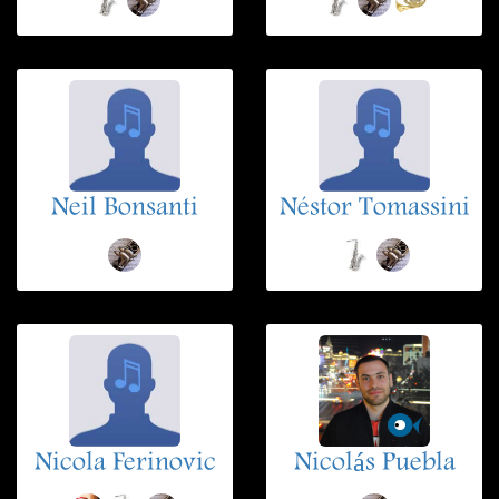
Neil Bonsanti
Néstor Tomassini
Nicola Ferinovic
Nicolás Puebla