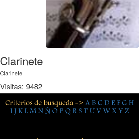
Clarinete
Clarinete
Visitas: 9482
Criterios de busqueda ->
A
B
C
D
E
F
G
H
I
J
K
L
M
N
Ñ
O
P
Q
R
S
T
U
V
W
X
Y
Z