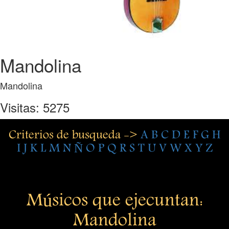
Mandolina
Mandolina
Visitas: 5275
Criterios de busqueda ->
A
B
C
D
E
F
G
H
I
J
K
L
M
N
Ñ
O
P
Q
R
S
T
U
V
W
X
Y
Z
Músicos que ejecuntan:
Mandolina