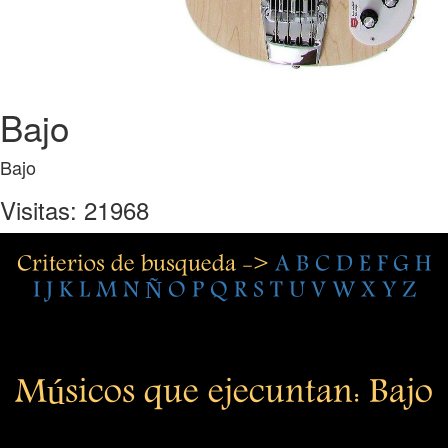
Bajo
Bajo
Visitas: 21968
Criterios de busqueda ->
A
B
C
D
E
F
G
H
I
J
K
L
M
N
Ñ
O
P
Q
R
S
T
U
V
W
X
Y
Z
Músicos que ejecuntan: Bajo