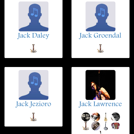
Jack Daley
Jack Groendal
Jack Jezioro
Jack Lawrence