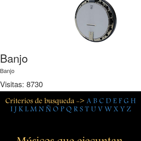
Banjo
Banjo
Visitas: 8730
Criterios de busqueda ->
A
B
C
D
E
F
G
H
I
J
K
L
M
N
Ñ
O
P
Q
R
S
T
U
V
W
X
Y
Z