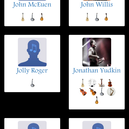
John McEuen
John Willis
Jolly Roger
Jonathan Yudkin