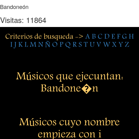
Bandoneón
Visitas: 11864
Criterios de busqueda ->
A
B
C
D
E
F
G
H
I
J
K
L
M
N
Ñ
O
P
Q
R
S
T
U
V
W
X
Y
Z
Músicos que ejecuntan:
Bandone�n
Músicos cuyo nombre
empieza con i