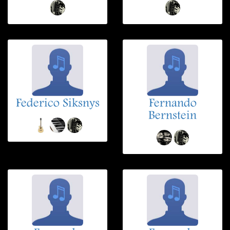
Federico Siksnys
Fernando
Bernstein