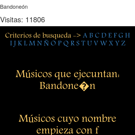
Bandoneón
Visitas: 11806
Criterios de busqueda ->
A
B
C
D
E
F
G
H
I
J
K
L
M
N
Ñ
O
P
Q
R
S
T
U
V
W
X
Y
Z
Músicos que ejecuntan:
Bandone�n
Músicos cuyo nombre
empieza con f