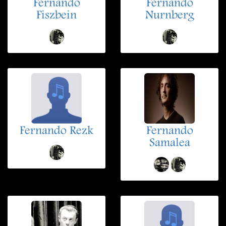
Fernando
Fernando
Fiszbein
Nurnberg
Fernando Rezk
Fernando
Samalea