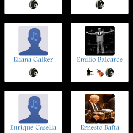
Eliana Galker
Emilio Balcarce
Enrique Casella
Ernesto Baffa