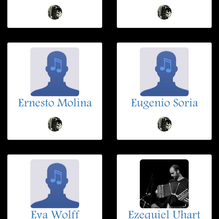
Ernesto Molina
Eugenio Soria
Eva Wolff
Ezequiel Uhart