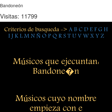
Bandoneón
Visitas: 11799
Criterios de busqueda ->
A
B
C
D
E
F
G
H
I
J
K
L
M
N
Ñ
O
P
Q
R
S
T
U
V
W
X
Y
Z
Músicos que ejecuntan:
Bandone�n
Músicos cuyo nombre
empieza con e