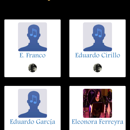
E. Franco
Eduardo Cirillo
Eduardo García
Eleonora Ferreyra