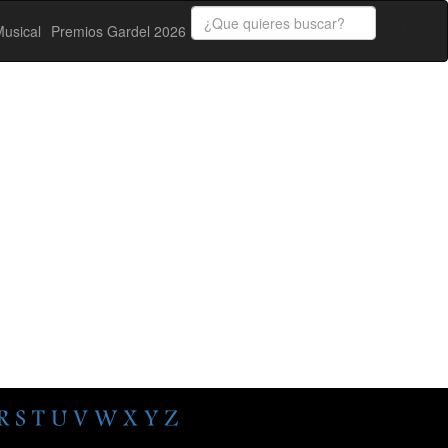
usical
Premios Gardel 2026
R
S
T
U
V
W
X
Y
Z