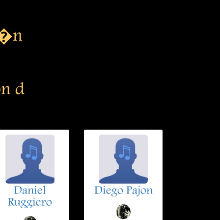
e�n
n d
Daniel
Diego Pajon
Ruggiero