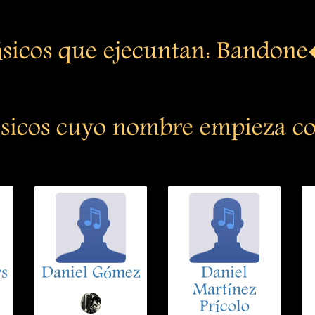
sicos que ejecuntan: Bandon
sicos cuyo nombre empieza co
rs
Daniel Gómez
Daniel
Martínez
Prícolo