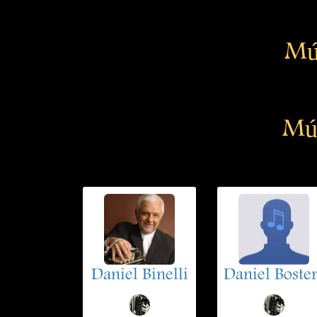
Mú
Mú
Daniel Binelli
Daniel Boste