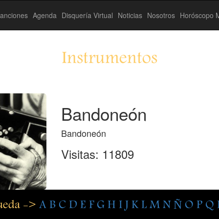
anciones
Agenda
Disquería Virtual
Noticias
Nosotros
Horóscopo M
Instrumentos
Bandoneón
Bandoneón
Visitas: 11809
queda ->
A
B
C
D
E
F
G
H
I
J
K
L
M
N
Ñ
O
P
Q