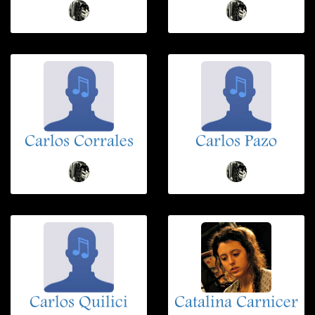
Carlos Corrales
Carlos Pazo
Carlos Quilici
Catalina Carnicer