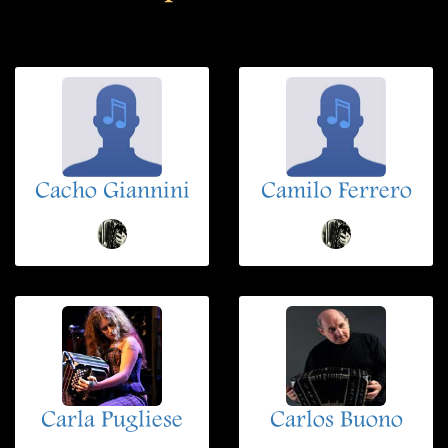
Cacho Giannini
Camilo Ferrero
Carla Pugliese
Carlos Buono