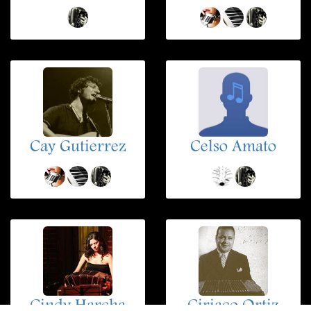
Cay Gutierrez
Celso Amato
Cindy Harcha
Ciriaco Ortiz