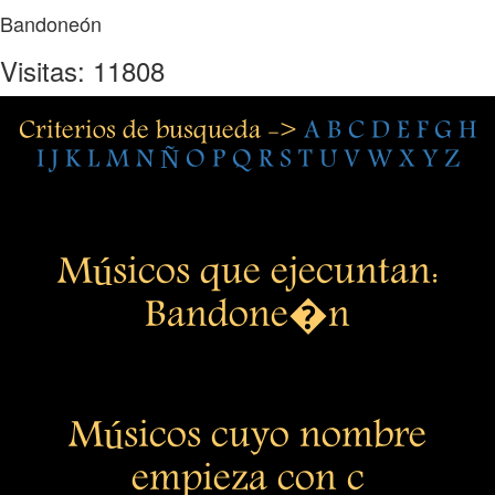
Bandoneón
Visitas: 11808
Criterios de busqueda ->
A
B
C
D
E
F
G
H
I
J
K
L
M
N
Ñ
O
P
Q
R
S
T
U
V
W
X
Y
Z
Músicos que ejecuntan:
Bandone�n
Músicos cuyo nombre
empieza con c