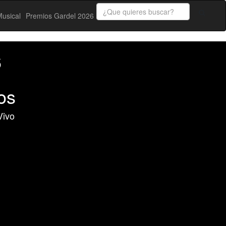
usical
Premios Gardel 2026
6
os
Vivo