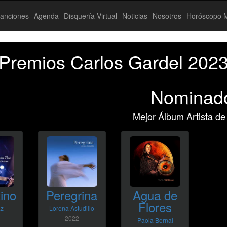
anciones
Agenda
Disquería Virtual
Noticias
Nosotros
Horóscopo M
Premios Carlos Gardel 202
Nominad
Mejor Álbum Artista de
ino
Peregrina
Agua de
Flores
az
Lorena Astudillo
2022
Paola Bernal