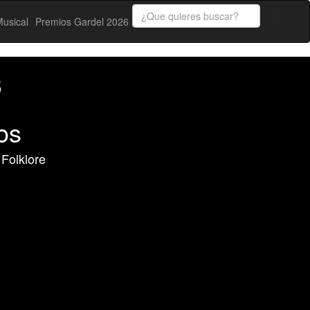
usical
Premios Gardel 2026
3
os
 Folklore