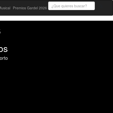
usical
Premios Gardel 2026
6
os
orto