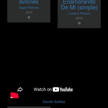
aviones
Enamorando
De Mi (simple)
Super Ratones
2019
Luciano Pereyra
2019
Dando Vueltas