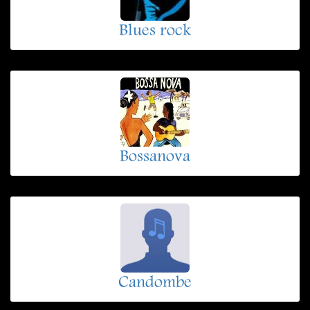
Blues rock
Bossanova
Candombe