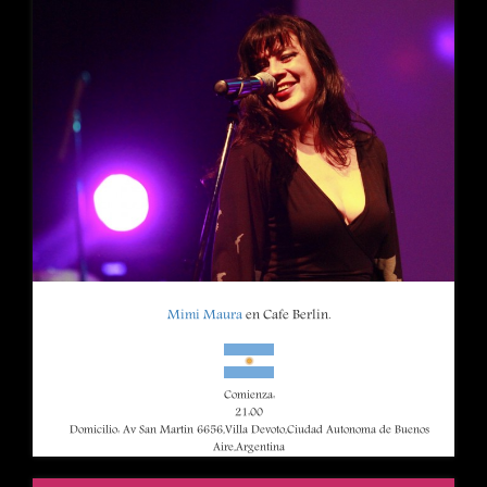
Mimi Maura
en Cafe Berlin.
Comienza:
21:00
Domicilio: Av San Martin 6656,Villa Devoto,Ciudad Autonoma de Buenos
Aire,Argentina