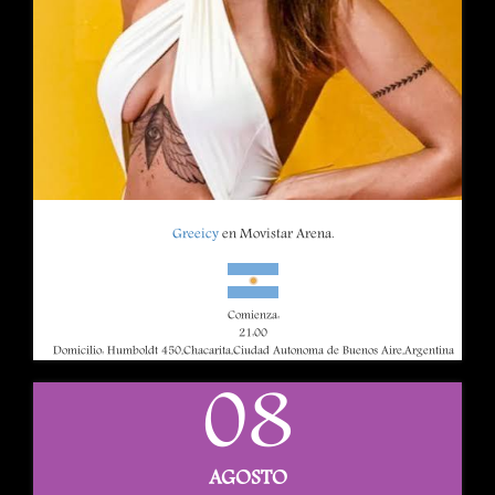
Greeicy
en Movistar Arena.
Comienza:
21:00
Domicilio: Humboldt 450,Chacarita,Ciudad Autonoma de Buenos Aire,Argentina
08
AGOSTO