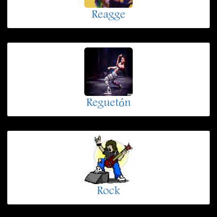
Reagge
Reguetón
Rock