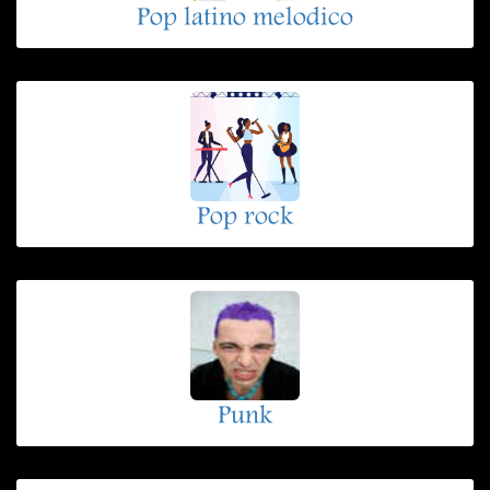
Pop latino melodico
Pop rock
Punk