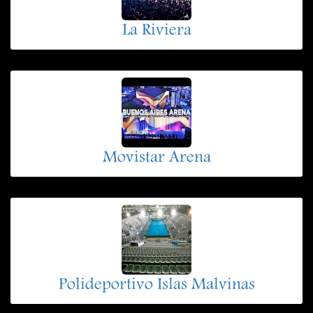
La Riviera
Movistar Arena
Polideportivo Islas Malvinas