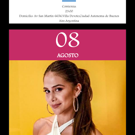
Comienza:
23:00
Domicilio: Av San Martin 6656,Villa Devoto,Ciudad Autonoma de Buenos
Aire,Argentina
08
AGOSTO