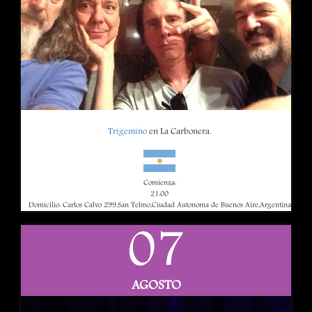
Trigemino
en La Carbonera.
Comienza:
21:00
Domicilio: Carlos Calvo 299,San Telmo,Ciudad Autonoma de Buenos Aire,Argentina
07
AGOSTO