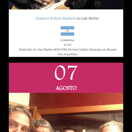
Genetics & Steve Hackett
en Cafe Berlin.
Comienza:
21:00
Domicilio: Av San Martin 6656,Villa Devoto,Ciudad Autonoma de Buenos
Aire,Argentina
07
AGOSTO