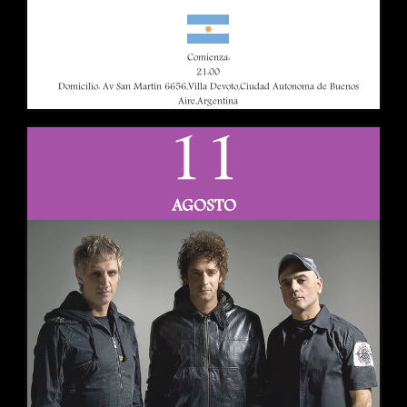
Comienza:
21:00
Domicilio: Av San Martin 6656,Villa Devoto,Ciudad Autonoma de Buenos
Aire,Argentina
11
AGOSTO