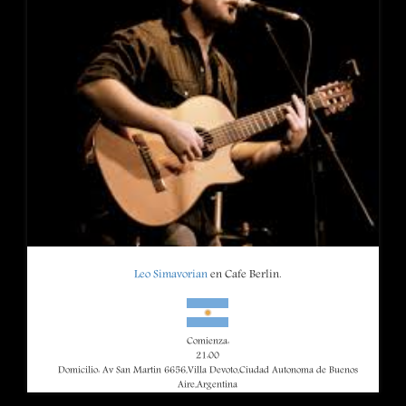
Leo Simavorian
en Cafe Berlin.
Comienza:
21:00
Domicilio: Av San Martin 6656,Villa Devoto,Ciudad Autonoma de Buenos
Aire,Argentina