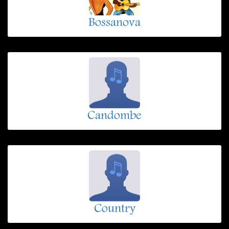
Bossanova
Candombe
Country