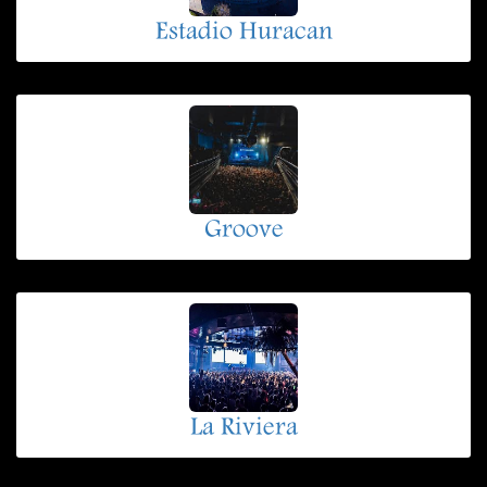
Estadio Huracan
Groove
La Riviera