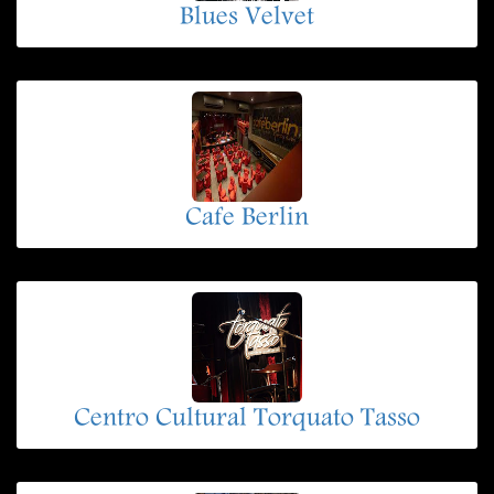
Blues Velvet
Cafe Berlin
Centro Cultural Torquato Tasso