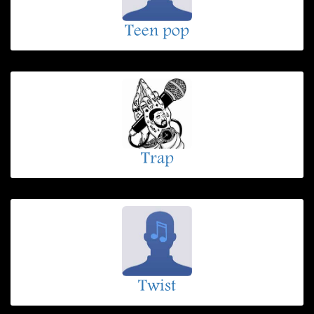
Teen pop
Trap
Twist