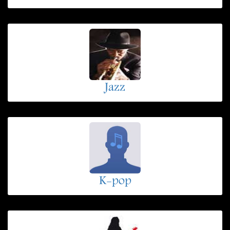
Jazz
K-pop