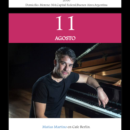
20:00
Domicilio: Moreno 364,Capital Federal,Buenos Aires,Argentina
11
AGOSTO
Matias Martino
en Cafe Berlin.