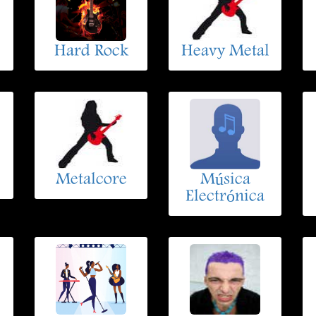
Hard Rock
Heavy Metal
Metalcore
Música
Electrónica