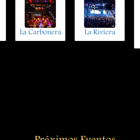
La Carbonera
La Riviera