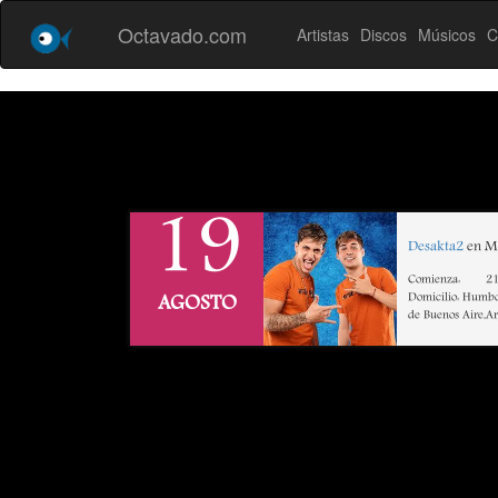
Octavado.com
Artistas
Discos
Músicos
C
19
Desakta2
en Mo
Comienza:
21
Domicilio: Humbo
AGOSTO
de Buenos Aire,A