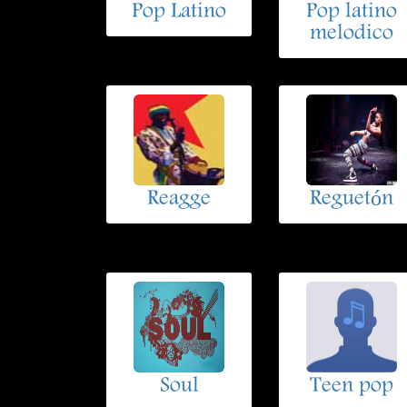
Pop Latino
Pop latino
melodico
Reagge
Reguetón
Soul
Teen pop