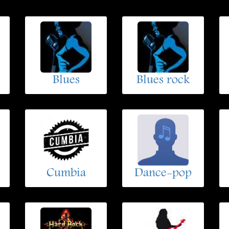
Blues
Blues rock
Cumbia
Dance-pop