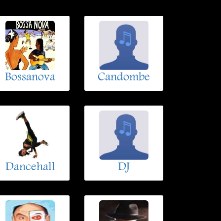
Bossanova
Candombe
Dancehall
DJ