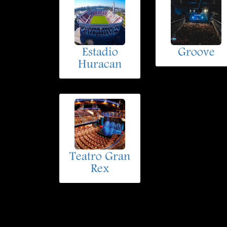
Estadio
Groove
Huracan
Teatro Gran
Rex