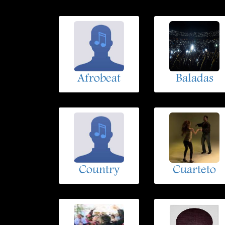
Afrobeat
Baladas
Country
Cuarteto