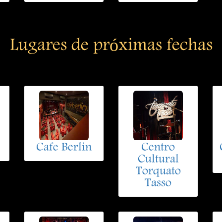
Lugares de próximas fechas
Cafe Berlin
Centro
Cultural
Torquato
Tasso