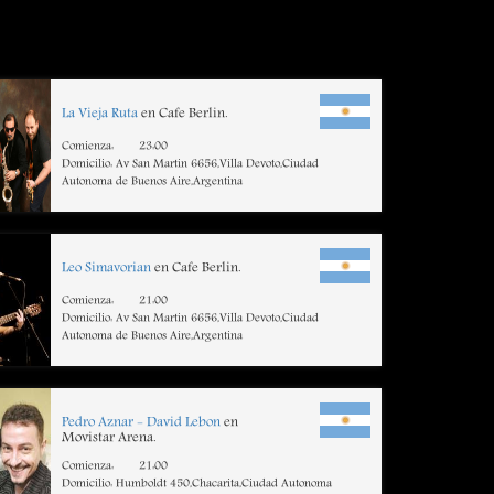
La Vieja Ruta
en Cafe Berlin.
Comienza:
23:00
Domicilio: Av San Martin 6656,Villa Devoto,Ciudad
Autonoma de Buenos Aire,Argentina
Leo Simavorian
en Cafe Berlin.
Comienza:
21:00
Domicilio: Av San Martin 6656,Villa Devoto,Ciudad
Autonoma de Buenos Aire,Argentina
Pedro Aznar - David Lebon
en
Movistar Arena.
Comienza:
21:00
Domicilio: Humboldt 450,Chacarita,Ciudad Autonoma