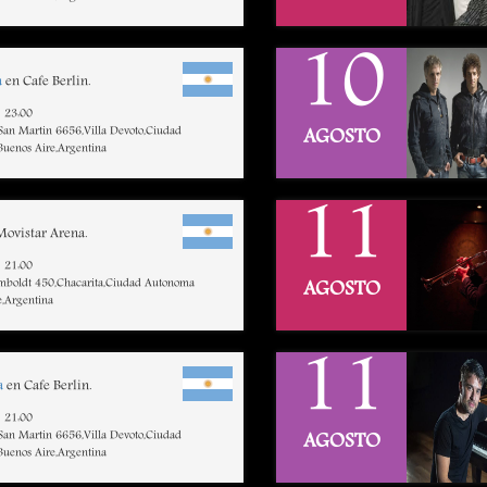
10
a
en Cafe Berlin.
23:00
 San Martin 6656,Villa Devoto,Ciudad
AGOSTO
uenos Aire,Argentina
11
ovistar Arena.
21:00
mboldt 450,Chacarita,Ciudad Autonoma
AGOSTO
e,Argentina
11
a
en Cafe Berlin.
21:00
 San Martin 6656,Villa Devoto,Ciudad
AGOSTO
uenos Aire,Argentina