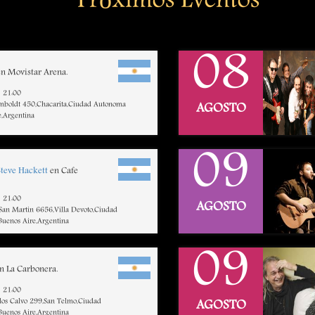
Próximos Eventos
08
n Movistar Arena.
21:00
mboldt 450,Chacarita,Ciudad Autonoma
AGOSTO
e,Argentina
09
Steve Hackett
en Cafe
21:00
AGOSTO
 San Martin 6656,Villa Devoto,Ciudad
uenos Aire,Argentina
09
n La Carbonera.
21:00
rlos Calvo 299,San Telmo,Ciudad
AGOSTO
uenos Aire,Argentina