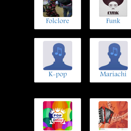
Folclore
Funk
K-pop
Mariachi