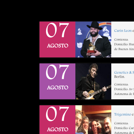
07
Carin Leon
e
Comienza:
Domicilio: Hu
AGOSTO
de Buenos Air
07
Genetics & 
Berlin.
Comienza:
AGOSTO
Domicilio: Av
Autonoma de B
07
Trigemino
e
Comienza:
Domicilio: Ca
AGOSTO
Autonoma de B