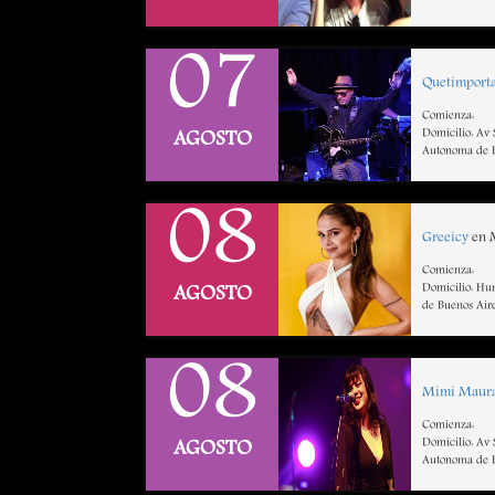
07
Quetimport
Comienza:
Domicilio: Av
AGOSTO
Autonoma de B
08
Greeicy
en M
Comienza:
Domicilio: Hu
AGOSTO
de Buenos Air
08
Mimi Maur
Comienza:
Domicilio: Av
AGOSTO
Autonoma de B