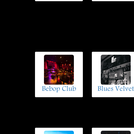
Bebop Club
Blues Velvet