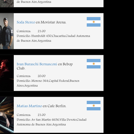
de Buenos Aire,Argentina
Soda Stereo
en Movistar Arena.
Comienza:
21:00
Domicilio: Humboldt 450,Chacarita,Ciudad Autonoma
de Buenos Aire,Argentina
Ivan Buraschi Bernasconi
en Bebop
Club.
Comienza:
20:00
Domicilio: Moreno 364,Capital Federal,Buenos
Aires,Argentina
Matias Martino
en Cafe Berlin.
Comienza:
21:00
Domicilio: Av San Martin 6656,Villa Devoto,Ciudad
Autonoma de Buenos Aire,Argentina