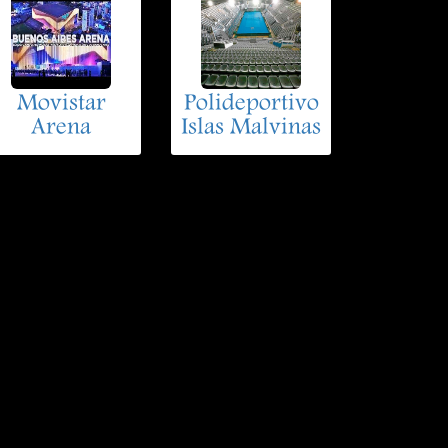
Movistar
Polideportivo
Arena
Islas Malvinas