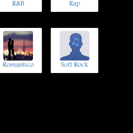
R&B
Rap
Romantico
Soft Rock