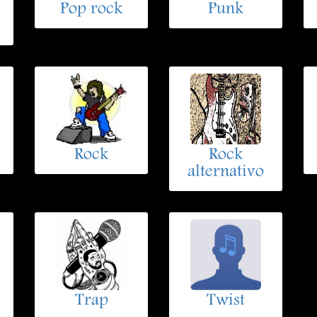
Pop rock
Punk
Rock
Rock
alternativo
Trap
Twist