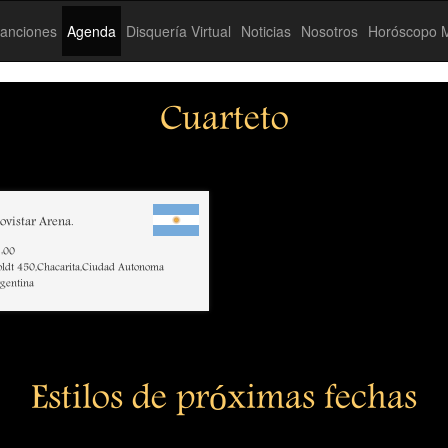
anciones
Agenda
Disquería Virtual
Noticias
Nosotros
Horóscopo M
Cuarteto
vistar Arena.
:00
ldt 450,Chacarita,Ciudad Autonoma
rgentina
Estilos de próximas fechas