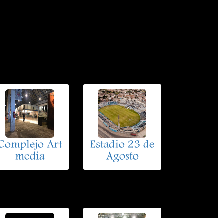
Complejo Art
Estadio 23 de
media
Agosto