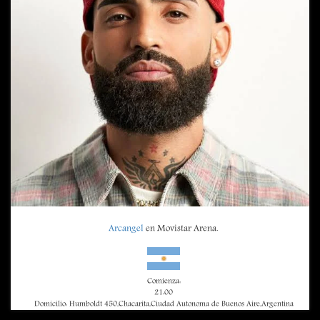
Arcangel
en Movistar Arena.
Comienza:
21:00
Domicilio: Humboldt 450,Chacarita,Ciudad Autonoma de Buenos Aire,Argentina