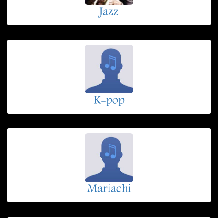
Jazz
K-pop
Mariachi