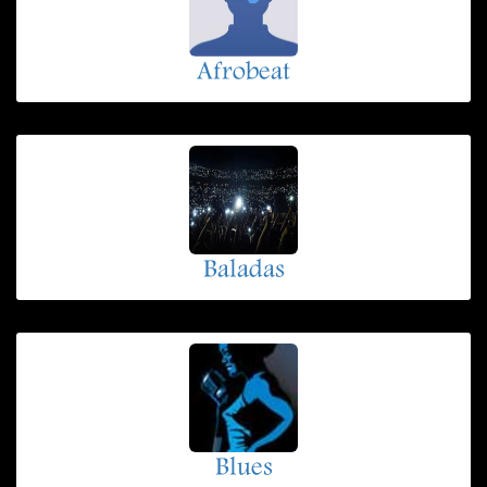
Afrobeat
Baladas
Blues