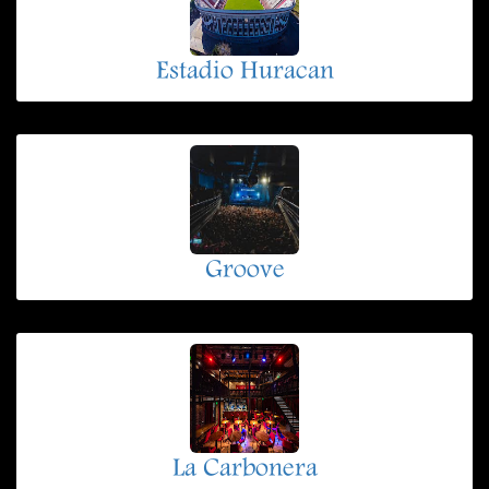
Estadio Huracan
Groove
La Carbonera