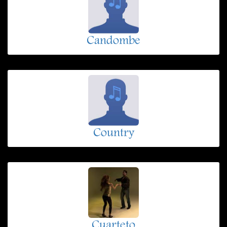
Candombe
Country
Cuarteto