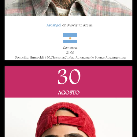
Arcangel
en Movistar Arena.
Comienza:
21:00
Domicilio: Humboldt 450,Chacarita,Ciudad Autonoma de Buenos Aire,Argentina
30
AGOSTO