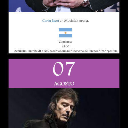
Carin Leon
en Movistar Arena.
Comienza:
21:00
Domicilio: Humboldt 450,Chacarita,Ciudad Autonoma de Buenos Aire,Argentina
07
AGOSTO