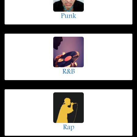
Punk
R&B
Rap