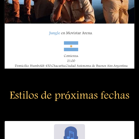
Jungle
en Movistar Arena.
Comienza:
21:00
Domicilio: Humboldt 450,Chacarita,Ciudad Autonoma de Buenos Aire,Argentina
Estilos de próximas fechas