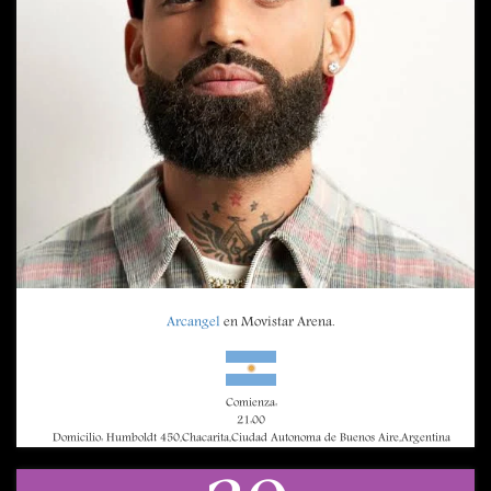
Arcangel
en Movistar Arena.
Comienza:
21:00
Domicilio: Humboldt 450,Chacarita,Ciudad Autonoma de Buenos Aire,Argentina