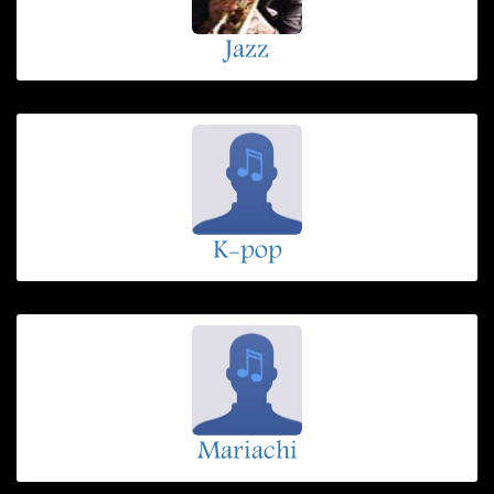
Jazz
K-pop
Mariachi