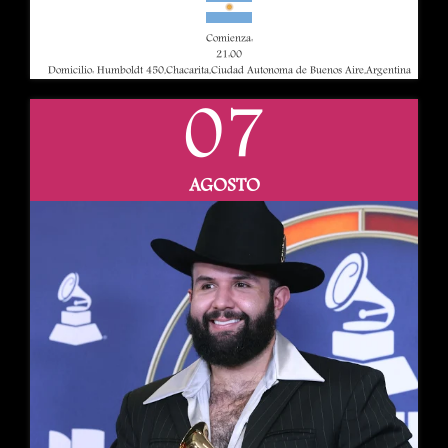
Comienza:
21:00
Domicilio: Humboldt 450,Chacarita,Ciudad Autonoma de Buenos Aire,Argentina
07
AGOSTO