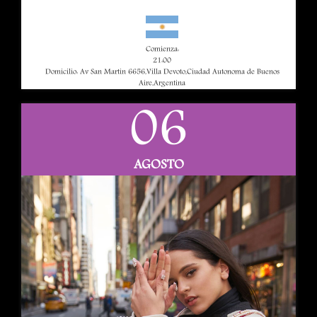
Comienza:
21:00
Domicilio: Av San Martin 6656,Villa Devoto,Ciudad Autonoma de Buenos
Aire,Argentina
06
AGOSTO