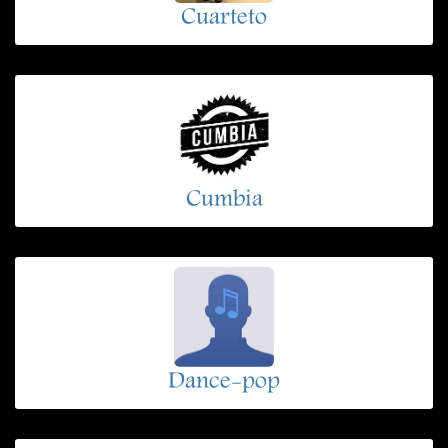
Cuarteto
Cumbia
Dance-pop