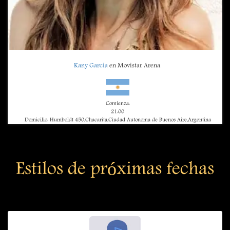
Kany Garcia
en Movistar Arena.
Comienza:
21:00
Domicilio: Humboldt 450,Chacarita,Ciudad Autonoma de Buenos Aire,Argentina
Estilos de próximas fechas