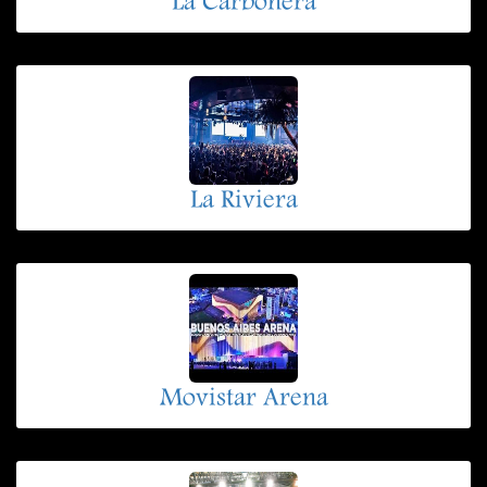
La Carbonera
La Riviera
Movistar Arena