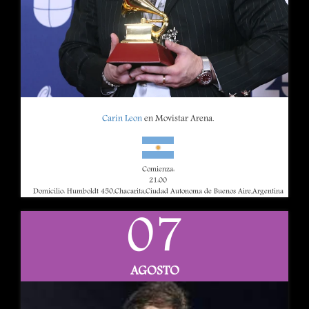
Carin Leon
en Movistar Arena.
Comienza:
21:00
Domicilio: Humboldt 450,Chacarita,Ciudad Autonoma de Buenos Aire,Argentina
07
AGOSTO