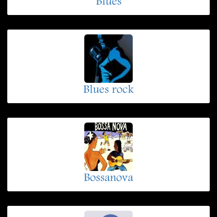
Blues
Blues rock
Bossanova