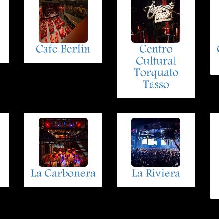
Cafe Berlin
Centro
Cultural
Torquato
Tasso
La Carbonera
La Riviera