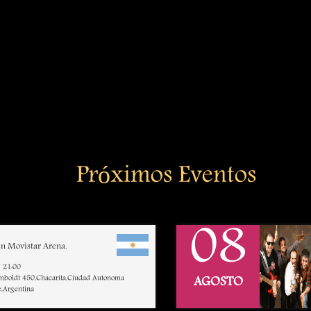
Próximos Eventos
08
n Movistar Arena.
21:00
mboldt 450,Chacarita,Ciudad Autonoma
AGOSTO
e,Argentina