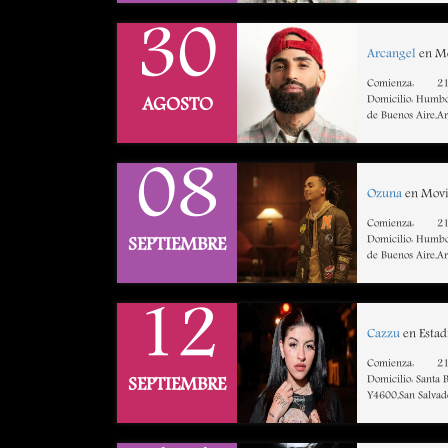
30
Arcangel
en Mo
Comienza:
21
Domicilio: Humbo
AGOSTO
de Buenos Aire,A
08
Ozuna
en Movi
Comienza:
21
Domicilio: Humbo
SEPTIEMBRE
de Buenos Aire,A
12
Cazzu
en Estad
Comienza:
21
Domicilio: Santa 
SEPTIEMBRE
Y4600,San Salvado