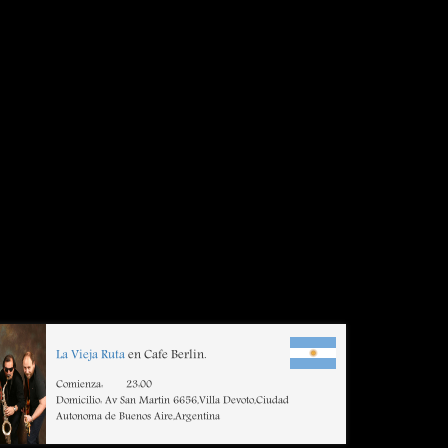
La Vieja Ruta
en Cafe Berlin.
Comienza:
23:00
Domicilio: Av San Martin 6656,Villa Devoto,Ciudad
Autonoma de Buenos Aire,Argentina