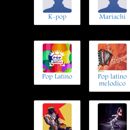
K-pop
Mariachi
Pop Latino
Pop latino
melodico