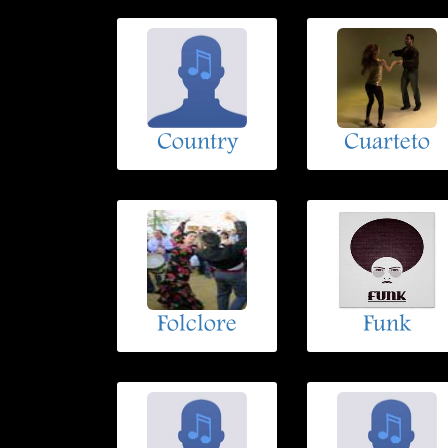
Country
Cuarteto
Folclore
Funk