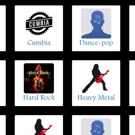
Cumbia
Dance-pop
Hard Rock
Heavy Metal