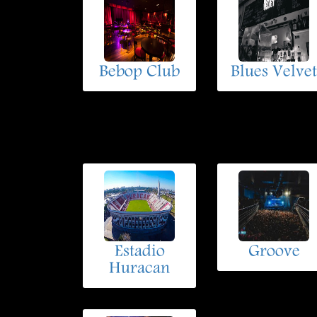
Bebop Club
Blues Velvet
Estadio
Groove
Huracan