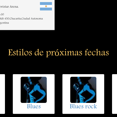
vistar Arena.
:00
ldt 450,Chacarita,Ciudad Autonoma
rgentina
Estilos de próximas fechas
Blues
Blues rock