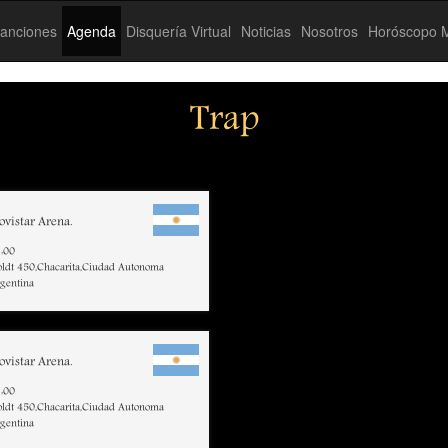
anciones
Agenda
Disquería Virtual
Noticias
Nosotros
Horóscopo M
Trap
vistar Arena.
:00
ldt 450,Chacarita,Ciudad Autonoma
rgentina
vistar Arena.
:00
ldt 450,Chacarita,Ciudad Autonoma
rgentina