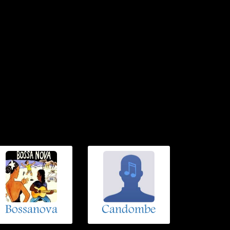
Bossanova
Candombe