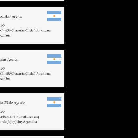
vistar Arena.
:00
ldt 450,Chacarita,Ciudad Autonoma
rgentina
star Arena.
:00
ldt 450,Chacarita,Ciudad Autonoma
rgentina
io 23 de Agosto.
:00
Barbara S/N, Humahuaca esq,
r de Jujuy,Jujuy,Argentina