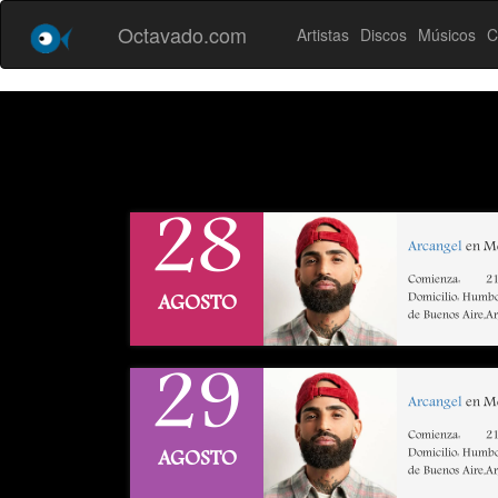
Octavado.com
Artistas
Discos
Músicos
C
28
Arcangel
en Mo
Comienza:
21
Domicilio: Humbo
AGOSTO
de Buenos Aire,A
29
Arcangel
en Mo
Comienza:
21
Domicilio: Humbo
AGOSTO
de Buenos Aire,A