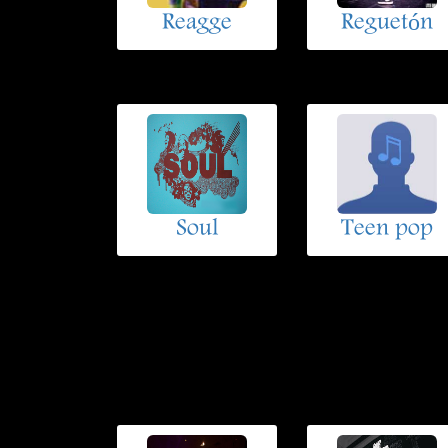
Reagge
Reguetón
Soul
Teen pop