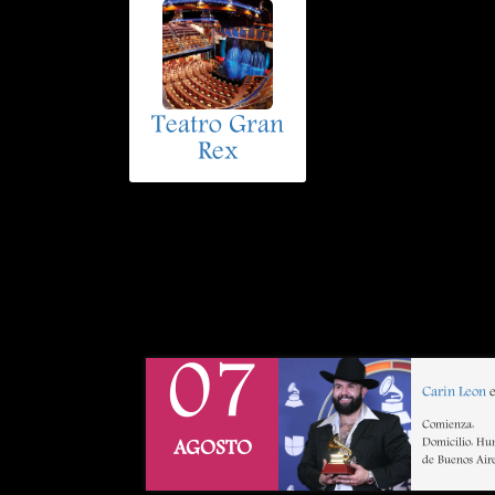
Teatro Gran
Rex
07
Carin Leon
e
Comienza:
Domicilio: Hu
AGOSTO
de Buenos Air