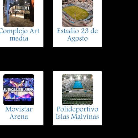
Complejo Art
Estadio 23 de
media
Agosto
Movistar
Polideportivo
Arena
Islas Malvinas