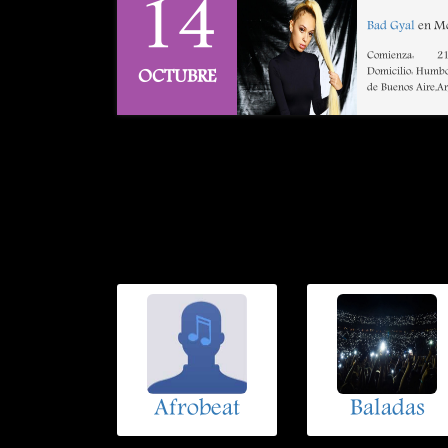
14
Bad Gyal
en Mo
Comienza:
21
Domicilio: Humbo
OCTUBRE
de Buenos Aire,A
Afrobeat
Baladas