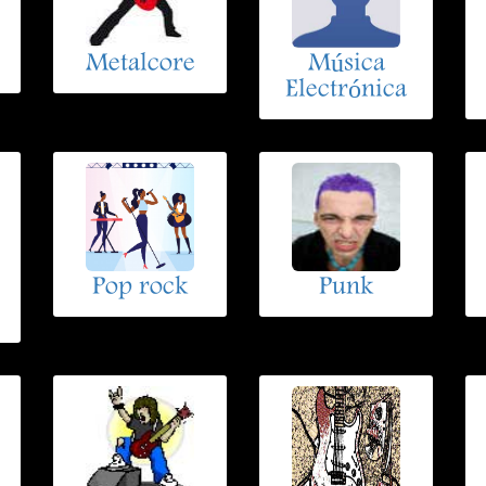
Metalcore
Música
Electrónica
Pop rock
Punk