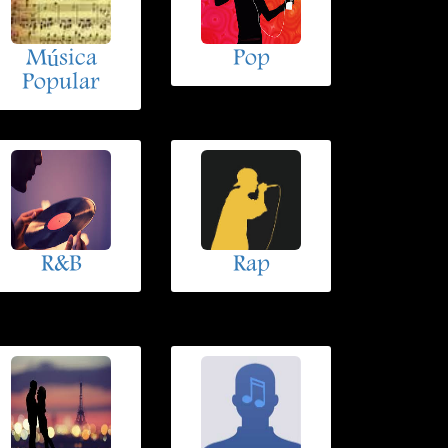
Música
Pop
Popular
R&B
Rap