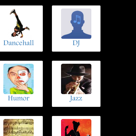
Dancehall
DJ
Humor
Jazz