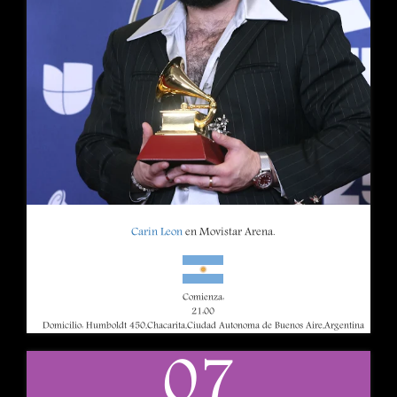
Carin Leon
en Movistar Arena.
Comienza:
21:00
Domicilio: Humboldt 450,Chacarita,Ciudad Autonoma de Buenos Aire,Argentina
07