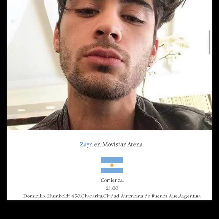
Zayn
en Movistar Arena.
Comienza:
21:00
Domicilio: Humboldt 450,Chacarita,Ciudad Autonoma de Buenos Aire,Argentina