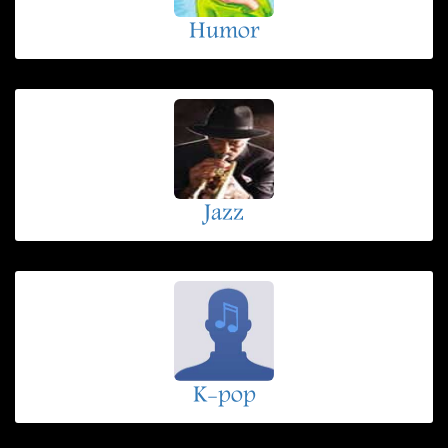
Humor
Jazz
K-pop