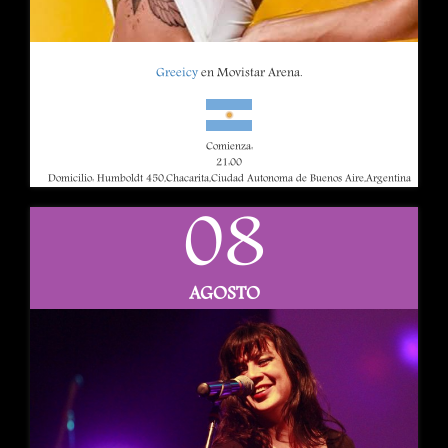
Greeicy
en Movistar Arena.
Comienza:
21:00
Domicilio: Humboldt 450,Chacarita,Ciudad Autonoma de Buenos Aire,Argentina
08
AGOSTO