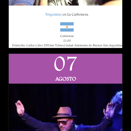
Trigemino
en La Carbonera.
Comienza:
21:00
Domicilio: Carlos Calvo 299,San Telmo,Ciudad Autonoma de Buenos Aire,Argentina
07
AGOSTO