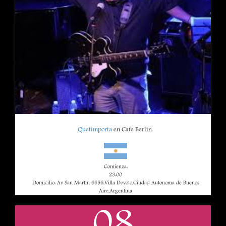
Quetimporta
en Cafe Berlin.
Comienza:
23:00
Domicilio: Av San Martin 6656,Villa Devoto,Ciudad Autonoma de Buenos
Aire,Argentina