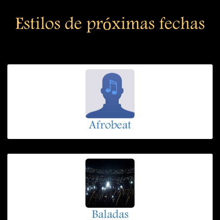
Estilos de próximas fechas
Afrobeat
Baladas