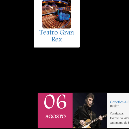
Teatro Gran
Rex
06
Genetics & 
Berlin.
Comienza:
AGOSTO
Domicilio: Av
Autonoma de B