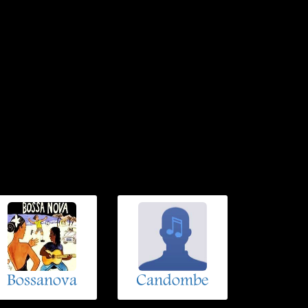
Bossanova
Candombe