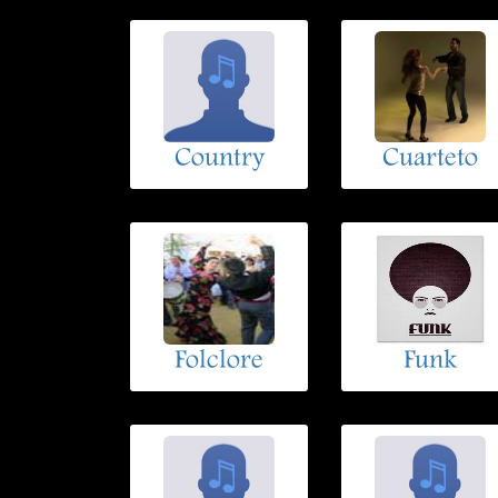
Country
Cuarteto
Folclore
Funk