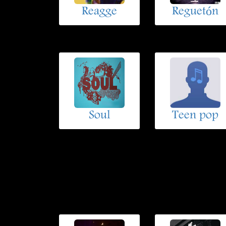
Reagge
Reguetón
Soul
Teen pop