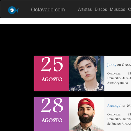
Octavado.com
Artistas
Discos
Músicos
C
25
Junny
en Groov
Comienza:
21
Domicilio: Sta fe
AGOSTO
Aires,Argentina
28
Arcangel
en Mo
Comienza:
21
Domicilio: Humbo
AGOSTO
de Buenos Aire,A