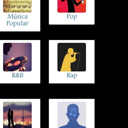
Música
Pop
Popular
R&B
Rap