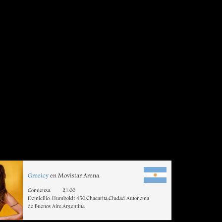
Greeicy
en Movistar Arena.
Comienza:
21:00
Domicilio: Humboldt 450,Chacarita,Ciudad Autonoma
de Buenos Aire,Argentina