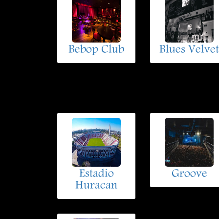
Bebop Club
Blues Velvet
Estadio
Groove
Huracan