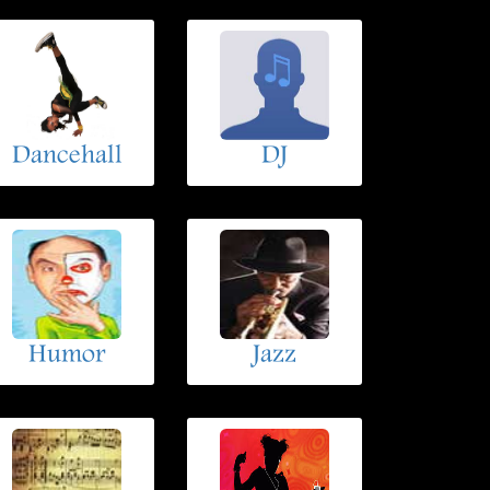
Dancehall
DJ
Humor
Jazz