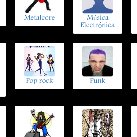
Metalcore
Música
Electrónica
Pop rock
Punk