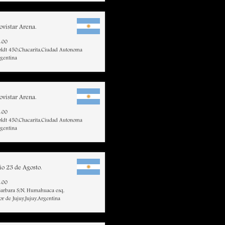
vistar Arena.
:00
ldt 450,Chacarita,Ciudad Autonoma
rgentina
vistar Arena.
:00
ldt 450,Chacarita,Ciudad Autonoma
rgentina
io 23 de Agosto.
:00
Barbara S/N, Humahuaca esq,
r de Jujuy,Jujuy,Argentina