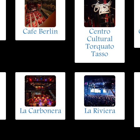
Cafe Berlin
Centro
Cultural
Torquato
Tasso
La Carbonera
La Riviera