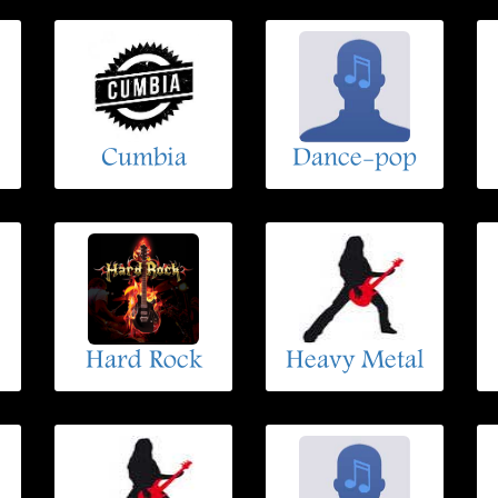
Cumbia
Dance-pop
Hard Rock
Heavy Metal