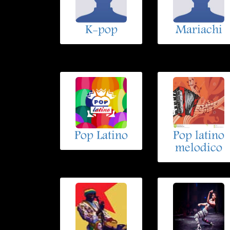
K-pop
Mariachi
Pop Latino
Pop latino
melodico