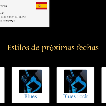
viera.
:00
o de la Virgen del Puerto
Madrid,Espa�a
Estilos de próximas fechas
Blues
Blues rock