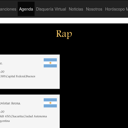
anciones
Agenda
Disquería Virtual
Noticias
Nosotros
Horóscopo M
Rap
e.
:00
 4389,Capital Federal,Buenos
vistar Arena.
:00
ldt 450,Chacarita,Ciudad Autonoma
rgentina