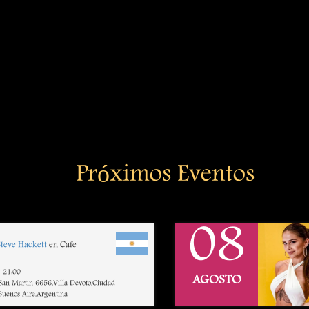
Próximos Eventos
08
Steve Hackett
en Cafe
21:00
AGOSTO
 San Martin 6656,Villa Devoto,Ciudad
uenos Aire,Argentina