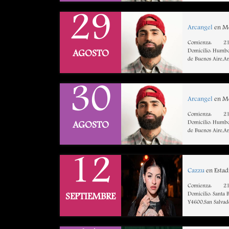
29
Arcangel
en Mo
Comienza:
21
Domicilio: Humbo
AGOSTO
de Buenos Aire,A
30
Arcangel
en Mo
Comienza:
21
Domicilio: Humbo
AGOSTO
de Buenos Aire,A
12
Cazzu
en Estad
Comienza:
21
Domicilio: Santa 
SEPTIEMBRE
Y4600,San Salvado