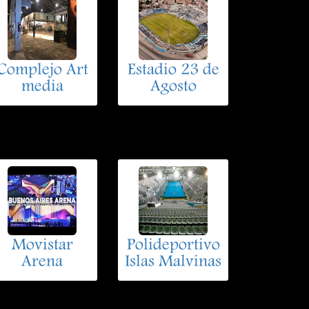
Complejo Art
Estadio 23 de
media
Agosto
Movistar
Polideportivo
Arena
Islas Malvinas