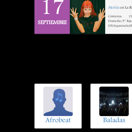
17
Akriila
en La Ri
Comienza:
21
Domicilio: P.º Baj
SEPTIEMBRE
S/N,Arganzuela,
Afrobeat
Baladas