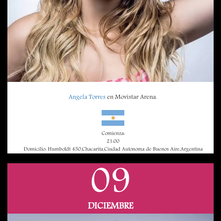
Angela Torres
en Movistar Arena.
Comienza:
21:00
Domicilio: Humboldt 450,Chacarita,Ciudad Autonoma de Buenos Aire,Argentina
09
DICIEMBRE