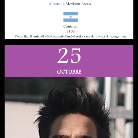
Aitana
en Movistar Arena.
Comienza:
21:00
Domicilio: Humboldt 450,Chacarita,Ciudad Autonoma de Buenos Aire,Argentina
25
OCTUBRE