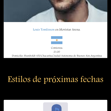
Louis Tomlinson
en Movistar Arena.
Comienza:
21:00
Domicilio: Humboldt 450,Chacarita,Ciudad Autonoma de Buenos Aire,Argentina
Estilos de próximas fechas