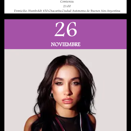
Comienza:
21:00
Domicilio: Humboldt 450,Chacarita,Ciudad Autonoma de Buenos Aire,Argentina
26
NOVIEMBRE