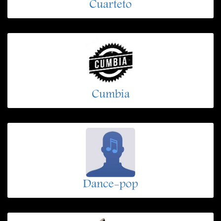
Cuarteto
Cumbia
Dance-pop