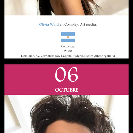
Olivia Wald
en Complejo Art media.
Comienza:
21:00
Domicilio: Av. Corrientes 6271,Capital Federal,Buenos Aires,Argentina
06
OCTUBRE