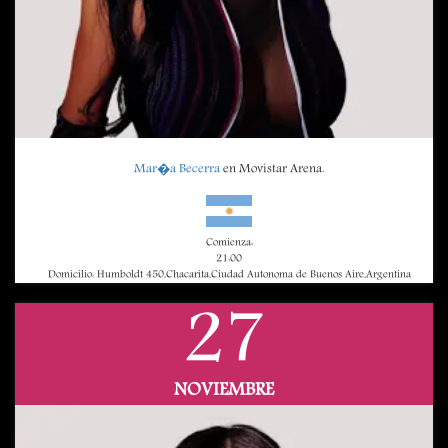
Mar�a Becerra
en Movistar Arena.
Comienza:
21:00
Domicilio: Humboldt 450,Chacarita,Ciudad Autonoma de Buenos Aire,Argentina
27
NOVIEMBRE