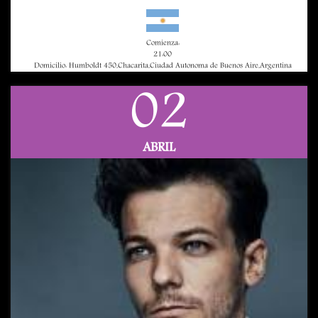
Comienza:
21:00
Domicilio: Humboldt 450,Chacarita,Ciudad Autonoma de Buenos Aire,Argentina
02
ABRIL