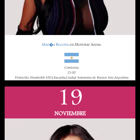
Mar�a Becerra
en Movistar Arena.
Comienza:
21:00
Domicilio: Humboldt 450,Chacarita,Ciudad Autonoma de Buenos Aire,Argentina
19
NOVIEMBRE