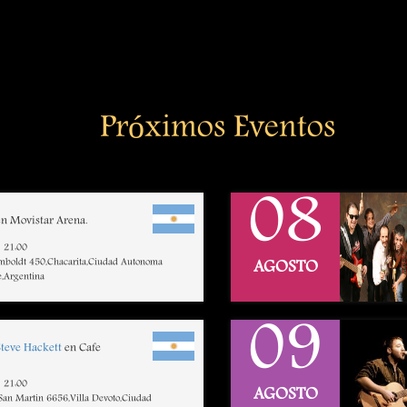
Próximos Eventos
08
n Movistar Arena.
21:00
mboldt 450,Chacarita,Ciudad Autonoma
AGOSTO
e,Argentina
09
Steve Hackett
en Cafe
21:00
AGOSTO
 San Martin 6656,Villa Devoto,Ciudad