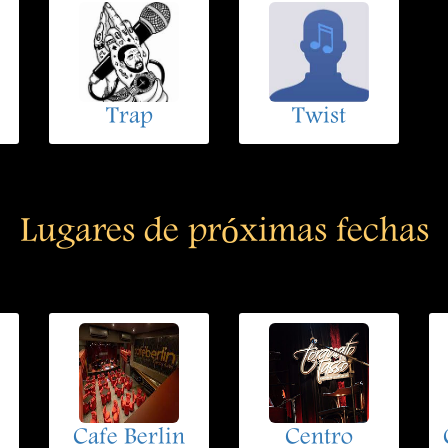
Trap
Twist
Lugares de próximas fechas
Cafe Berlin
Centro