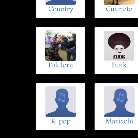
Country
Cuarteto
Folclore
Funk
K-pop
Mariachi