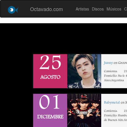
Octavado.com
Artistas
Discos
Músicos
C
25
Junny
en Groov
Comienza:
21
Domicilio: Sta fe
AGOSTO
Aires,Argentina
01
Babymetal
en M
Comienza:
21
Domicilio: Humbo
DICIEMBRE
de Buenos Aire,A