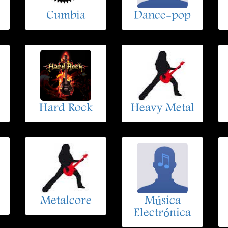
Cumbia
Dance-pop
Hard Rock
Heavy Metal
Metalcore
Música
Electrónica