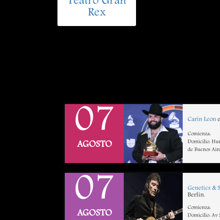
Teatro Gran
Rex
07
Carin Leon
e
Comienza:
Domicilio: Hu
AGOSTO
de Buenos Air
07
Genetics & 
Berlin.
Comienza:
AGOSTO
Domicilio: Av