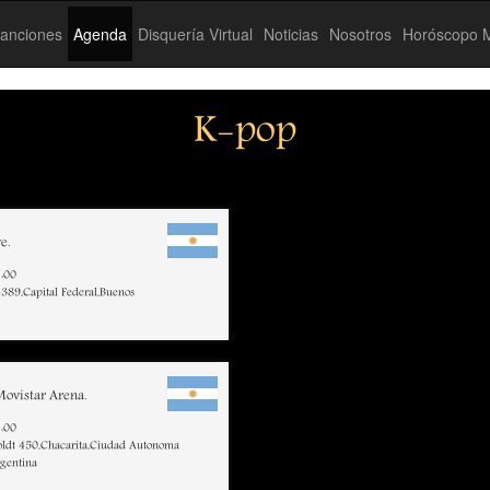
anciones
Agenda
Disquería Virtual
Noticias
Nosotros
Horóscopo M
K-pop
e.
:00
 4389,Capital Federal,Buenos
ovistar Arena.
:00
ldt 450,Chacarita,Ciudad Autonoma
rgentina