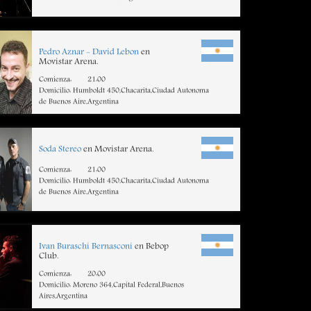
Pedro Aznar - David Lebon
en
Movistar Arena.
Comienza:
21:00
Domicilio: Humboldt 450,Chacarita,Ciudad Autonoma
de Buenos Aire,Argentina
Soda Stereo
en Movistar Arena.
Comienza:
21:00
Domicilio: Humboldt 450,Chacarita,Ciudad Autonoma
de Buenos Aire,Argentina
Ivan Buraschi Bernasconi
en Bebop
Club.
Comienza:
20:00
Domicilio: Moreno 364,Capital Federal,Buenos
Aires,Argentina