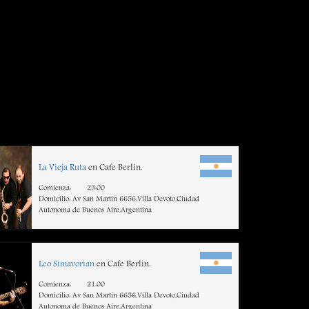
La Vieja Ruta
en Cafe Berlin.
Comienza:
23:00
Domicilio: Av San Martin 6656,Villa Devoto,Ciudad
Autonoma de Buenos Aire,Argentina
Leo Simavorian
en Cafe Berlin.
Comienza:
21:00
Domicilio: Av San Martin 6656,Villa Devoto,Ciudad
Autonoma de Buenos Aire,Argentina