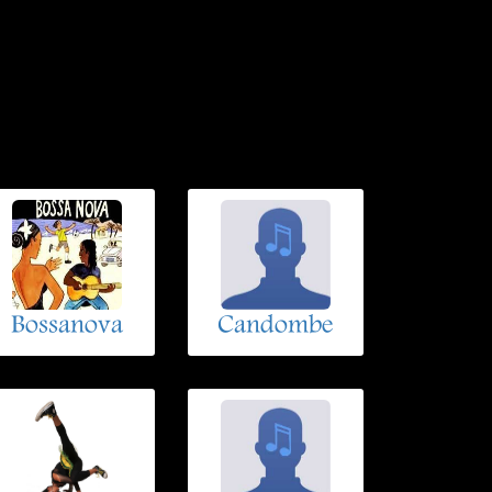
Bossanova
Candombe