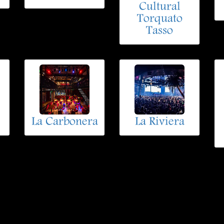
Cultural
Torquato
Tasso
La Carbonera
La Riviera