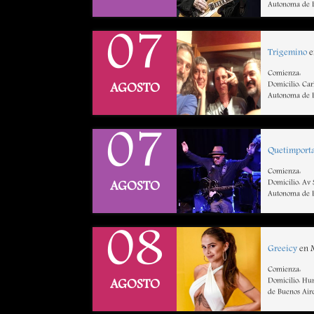
Autonoma de B
07
Trigemino
e
Comienza:
Domicilio: Ca
AGOSTO
Autonoma de B
07
Quetimport
Comienza:
Domicilio: Av
AGOSTO
Autonoma de B
08
Greeicy
en M
Comienza:
Domicilio: Hu
AGOSTO
de Buenos Air