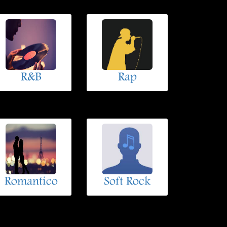
R&B
Rap
Romantico
Soft Rock