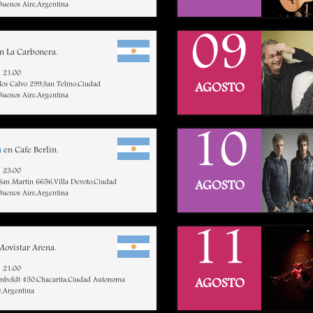
uenos Aire,Argentina
09
n La Carbonera.
21:00
rlos Calvo 299,San Telmo,Ciudad
AGOSTO
uenos Aire,Argentina
10
a
en Cafe Berlin.
23:00
 San Martin 6656,Villa Devoto,Ciudad
AGOSTO
uenos Aire,Argentina
11
ovistar Arena.
21:00
mboldt 450,Chacarita,Ciudad Autonoma
AGOSTO
e,Argentina