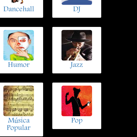
Dancehall
DJ
Humor
Jazz
Música
Pop
Popular