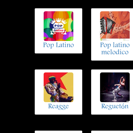
Pop Latino
Pop latino
melodico
Reagge
Reguetón