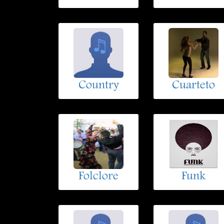
Country
Cuarteto
Folclore
Funk