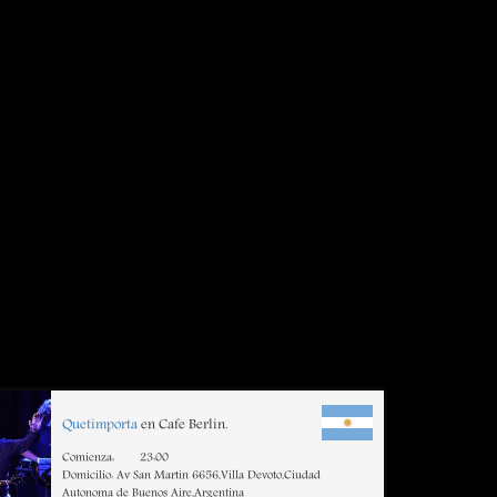
Quetimporta
en Cafe Berlin.
Comienza:
23:00
Domicilio: Av San Martin 6656,Villa Devoto,Ciudad
Autonoma de Buenos Aire,Argentina