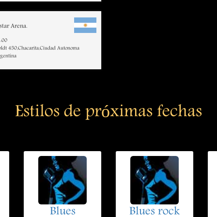
tar Arena.
:00
ldt 450,Chacarita,Ciudad Autonoma
rgentina
Estilos de próximas fechas
Blues
Blues rock