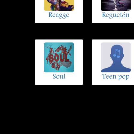
Reagge
Reguetón
Soul
Teen pop