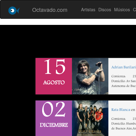
Octavado.com
Artistas
Discos
Músicos
C
15
Adrian Barilari
Comienza:
21
Domicilio: Av San
AGOSTO
Autonoma de Buen
02
Rata Blanca
en 
Comienza:
21
Domicilio: Humbo
DICIEMBRE
de Buenos Aire,A