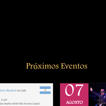
Próximos Eventos
07
Steve Hackett
en Cafe
21:00
AGOSTO
 San Martin 6656,Villa Devoto,Ciudad