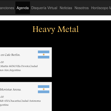
anciones
Agenda
Disquería Virtual
Noticias
Nosotros
Horóscopo M
Heavy Metal
en Cafe Berlin.
:00
 Martin 6656,Villa Devoto,Ciudad
os Aire,Argentina
Movistar Arena.
:00
ldt 450,Chacarita,Ciudad Autonoma
rgentina