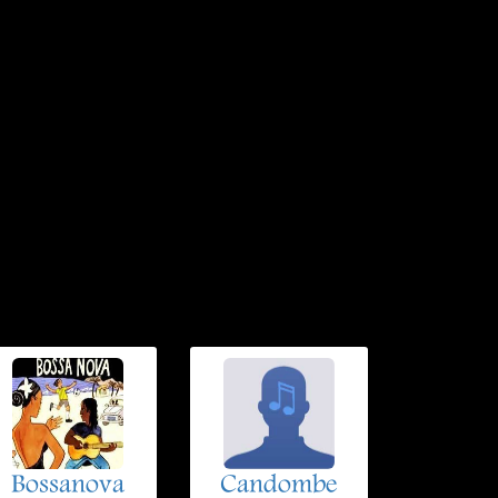
Bossanova
Candombe