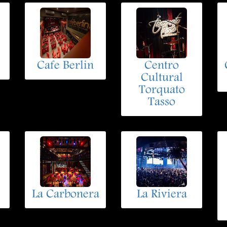
Cafe Berlin
Centro
Cultural
Torquato
Tasso
La Carbonera
La Riviera