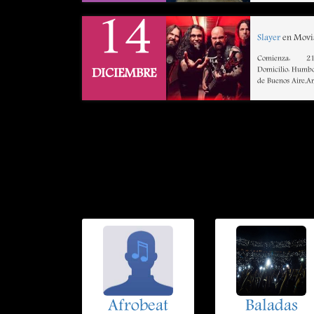
14
Slayer
en Movis
Comienza:
21
Domicilio: Humbo
DICIEMBRE
de Buenos Aire,A
Afrobeat
Baladas