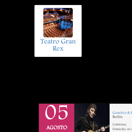
Teatro Gran
Rex
05
Genetics & 
Berlin.
Comienza:
AGOSTO
Domicilio: Av