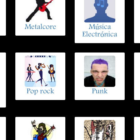
Metalcore
Música
Electrónica
Pop rock
Punk