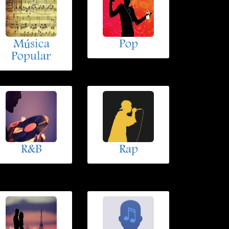
Música
Pop
Popular
R&B
Rap