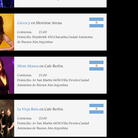
Greeicy
en Movistar Arena.
Comienza:
21:00
Domicilio: Humboldt 450,Chacarita,Ciudad Autonoma
de Buenos Aire,Argentina
Mimi Maura
en Cafe Berlin.
Comienza:
21:00
Domicilio: Av San Martin 6656,Villa Devoto,Ciudad
Autonoma de Buenos Aire,Argentina
La Vieja Ruta
en Cafe Berlin.
Comienza:
23:00
Domicilio: Av San Martin 6656,Villa Devoto,Ciudad
Autonoma de Buenos Aire,Argentina