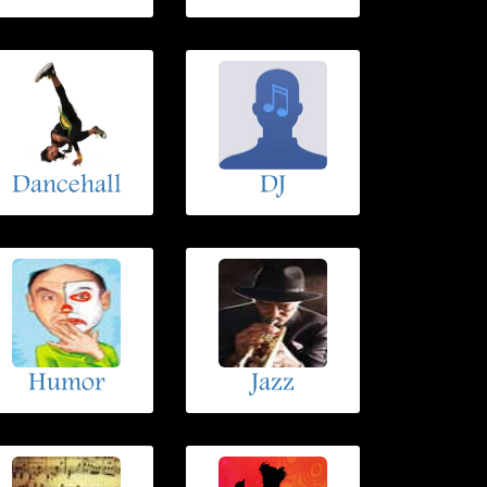
Dancehall
DJ
Humor
Jazz