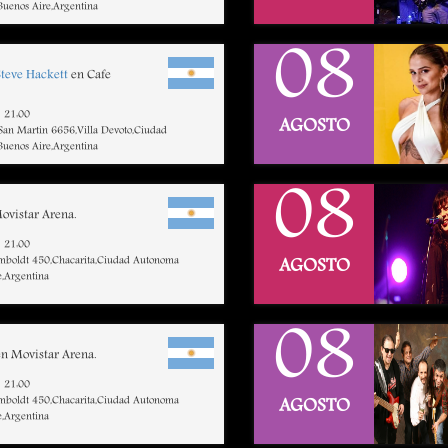
uenos Aire,Argentina
08
Steve Hackett
en Cafe
21:00
AGOSTO
 San Martin 6656,Villa Devoto,Ciudad
uenos Aire,Argentina
08
ovistar Arena.
21:00
mboldt 450,Chacarita,Ciudad Autonoma
AGOSTO
e,Argentina
08
n Movistar Arena.
21:00
mboldt 450,Chacarita,Ciudad Autonoma
AGOSTO
e,Argentina