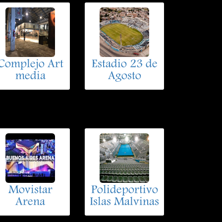
Complejo Art
Estadio 23 de
media
Agosto
Movistar
Polideportivo
Arena
Islas Malvinas