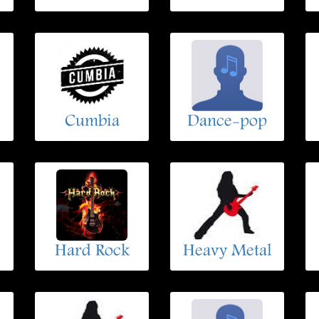
Cumbia
Dance-pop
Hard Rock
Heavy Metal