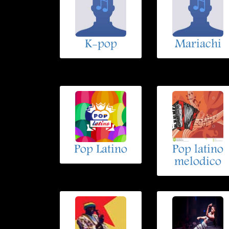
K-pop
Mariachi
Pop Latino
Pop latino
melodico