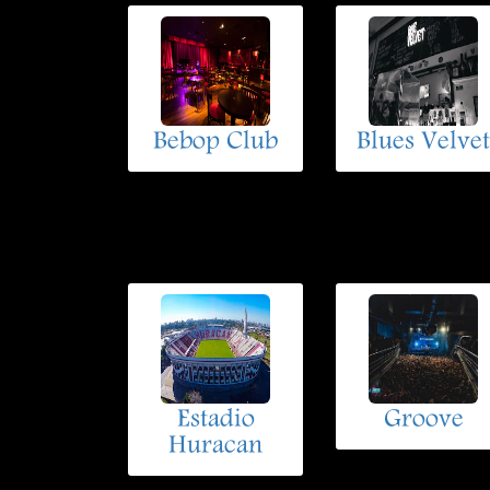
Bebop Club
Blues Velvet
Estadio
Groove
Huracan