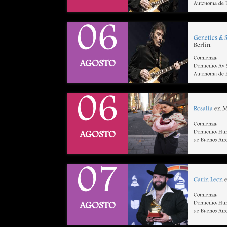
Autonoma de B
06
Genetics & 
Berlin.
Comienza:
AGOSTO
Domicilio: Av
Autonoma de B
06
Rosalia
en M
Comienza:
Domicilio: Hu
AGOSTO
de Buenos Air
07
Carin Leon
e
Comienza:
Domicilio: Hu
AGOSTO
de Buenos Air