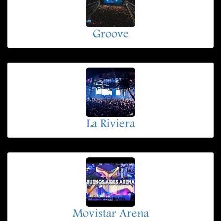
Groove
La Riviera
Movistar Arena