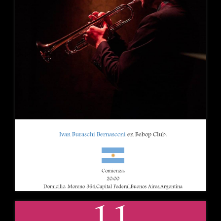
Ivan Buraschi Bernasconi
en Bebop Club.
Comienza:
20:00
Domicilio: Moreno 364,Capital Federal,Buenos Aires,Argentina