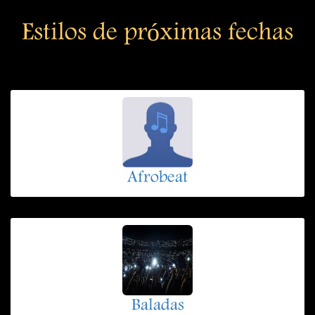
Estilos de próximas fechas
Afrobeat
Baladas