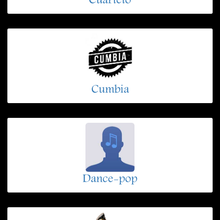
Cuarteto
Cumbia
Dance-pop