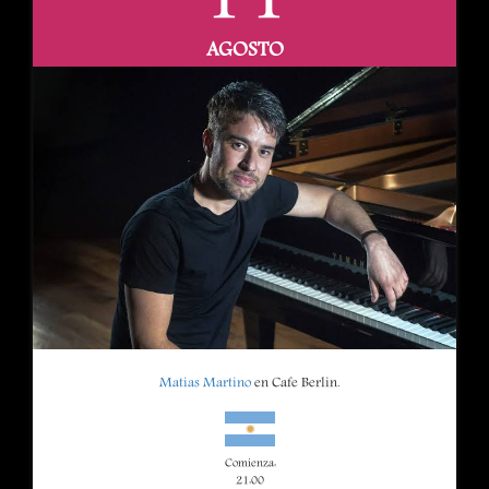
11
AGOSTO
Matias Martino
en Cafe Berlin.
Comienza:
21:00