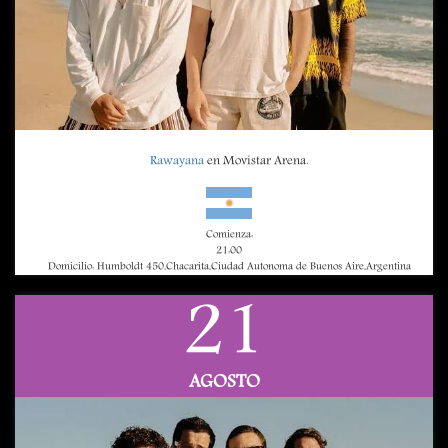
Rawayana
en Movistar Arena.
Comienza:
21:00
Domicilio: Humboldt 450,Chacarita,Ciudad Autonoma de Buenos Aire,Argentina
21
AGOSTO