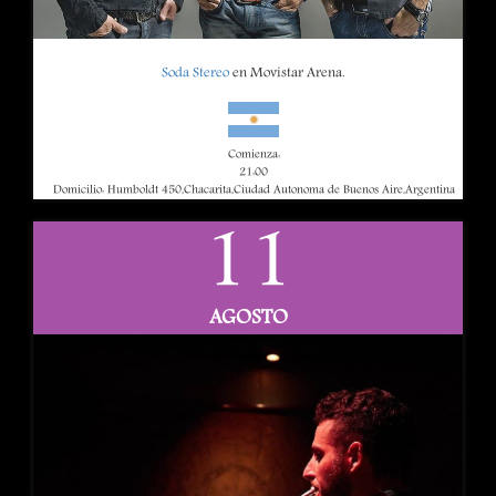
Soda Stereo
en Movistar Arena.
Comienza:
21:00
Domicilio: Humboldt 450,Chacarita,Ciudad Autonoma de Buenos Aire,Argentina
11
AGOSTO