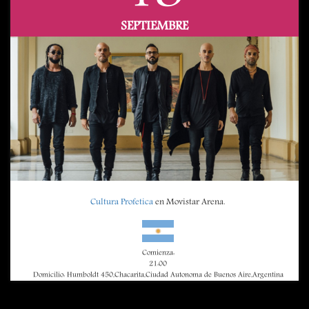
SEPTIEMBRE
Cultura Profetica
en Movistar Arena.
Comienza:
21:00
Domicilio: Humboldt 450,Chacarita,Ciudad Autonoma de Buenos Aire,Argentina