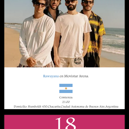
Rawayana
en Movistar Arena.
Comienza:
21:00
Domicilio: Humboldt 450,Chacarita,Ciudad Autonoma de Buenos Aire,Argentina
18