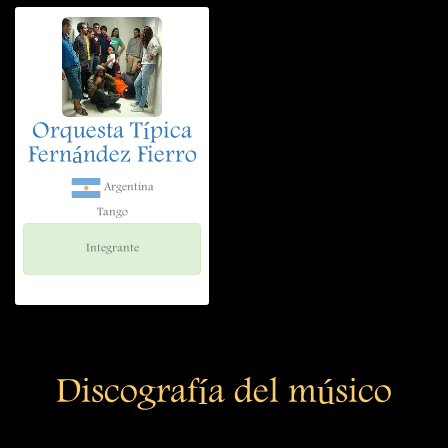
Orquesta Típica
Fernández Fierro
Argentina
Tango
Integrante
Discografía del músico