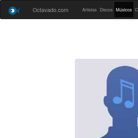
Octavado.com
Artistas
Discos
Músicos
C