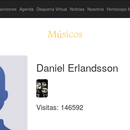
anciones
Agenda
Disquería Virtual
Noticias
Nosotros
Horóscopo M
Músicos
Daniel Erlandsson
Visitas: 146592