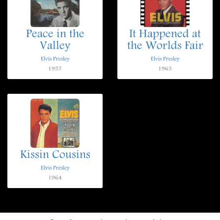
Peace in the
It Happened at
Valley
the Worlds Fair
Elvis Presley
Elvis Presley
1957
1963
Kissin Cousins
Elvis Presley
1964