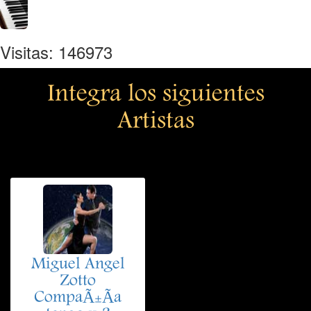
Visitas: 146973
Integra los siguientes
Artistas
Miguel Angel
Zotto
CompaÃ±Ã­a