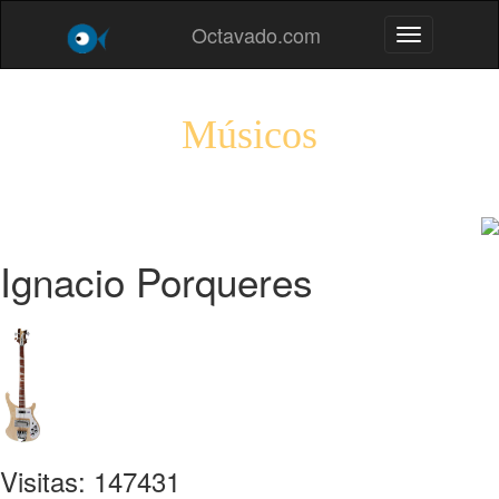
Octavado.com
Toggle navig
Músicos
Ignacio Porqueres
Visitas: 147431