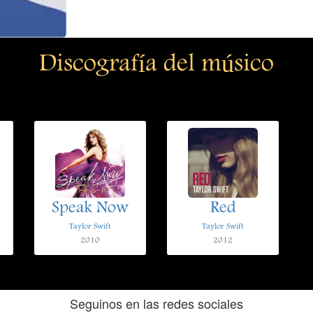
Discografía del músico
Speak Now
Red
Taylor Swift
Taylor Swift
2010
2012
Seguinos en las redes sociales