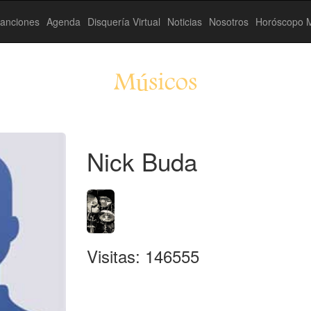
anciones
Agenda
Disquería Virtual
Noticias
Nosotros
Horóscopo M
Músicos
Nick Buda
Visitas: 146555