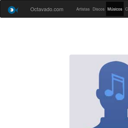
Octavado.com
Artistas
Discos
Músicos
C