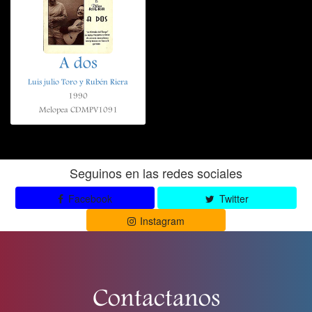
A dos
Luis julio Toro y Rubén Riera
1990
Melopea CDMPV1091
Seguinos en las redes sociales
Facebook
Twitter
Instagram
Contactanos