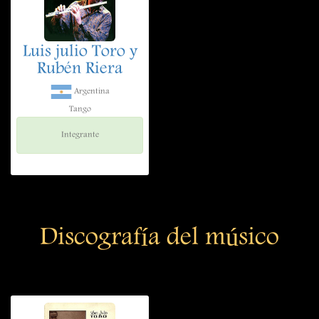
Luis julio Toro y
Rubén Riera
Argentina
Tango
Integrante
Discografía del músico