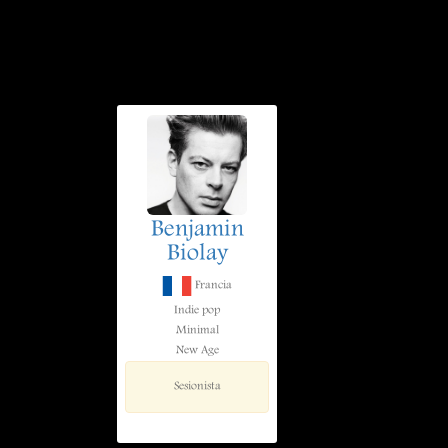
Benjamin
Biolay
Francia
Indie pop
Minimal
New Age
Sesionista