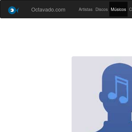
Octavado.com
Artistas
Discos
Músicos
C