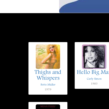
Thighs and
Hello Big Ma
Whispers
Carly Simon
1983
Bette Midler
1979