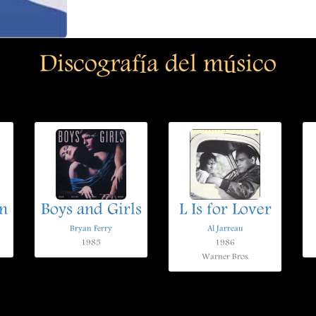
Discografía del músico
n
Boys and Girls
L Is for Lover
Bryan Ferry
Al Jarreau
1985
1986
Warner Bros.