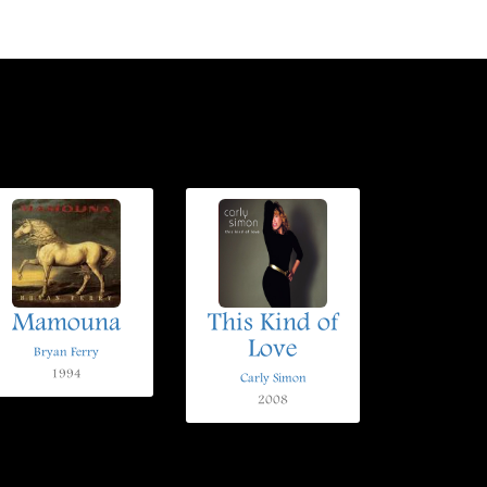
Mamouna
This Kind of
Love
Bryan Ferry
1994
Carly Simon
2008