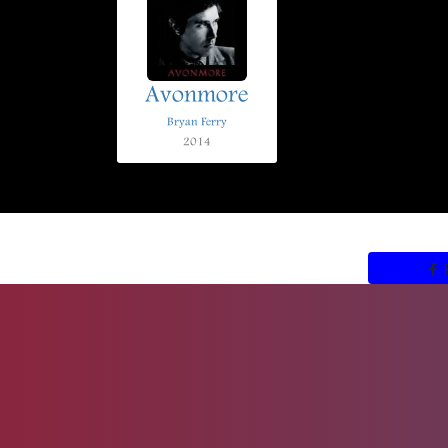
Avonmore
Bryan Ferry
2014