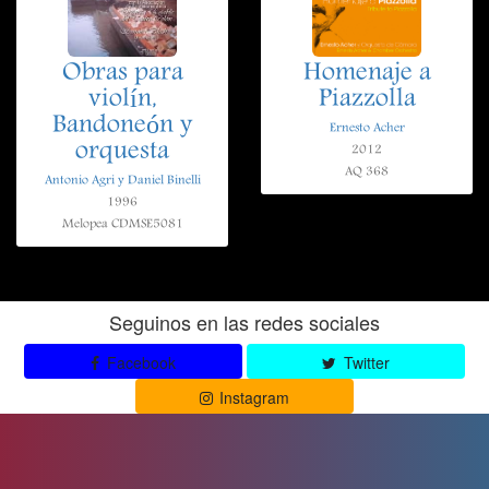
Obras para
Homenaje a
violín,
Piazzolla
Bandoneón y
Ernesto Acher
orquesta
2012
AQ 368
Antonio Agri y Daniel Binelli
1996
Melopea CDMSE5081
Seguinos en las redes sociales
Facebook
Twitter
Instagram