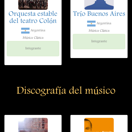
Orquesta estable
Trío Buenos Aires
del teatro Colón
Argentina
Argentina
Música Clásica
Música Clásica
Integrante
Integrante
Discografía del músico