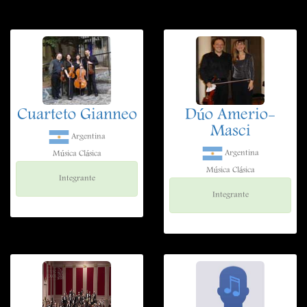
Cuarteto Gianneo
Dúo Amerio-
Masci
Argentina
Argentina
Música Clásica
Música Clásica
Integrante
Integrante