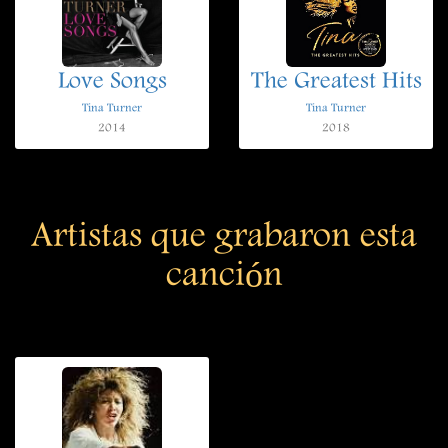
Love Songs
The Greatest Hits
Tina Turner
Tina Turner
2014
2018
Artistas que grabaron esta
canción