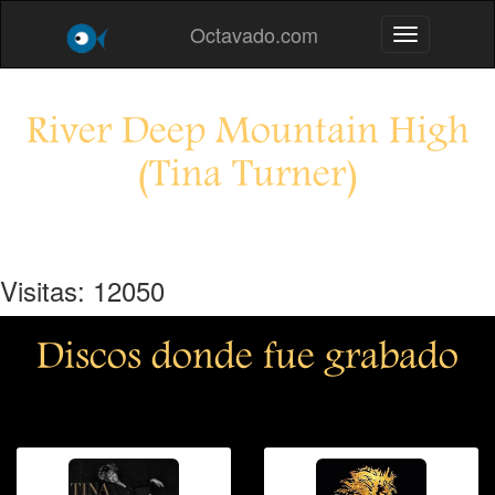
Octavado.com
Toggle navig
River Deep Mountain High
(Tina Turner)
Visitas: 12050
Discos donde fue grabado