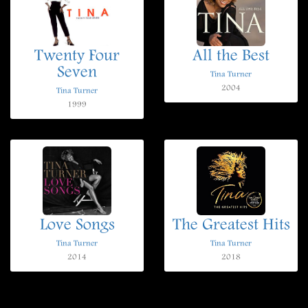
Twenty Four
All the Best
Seven
Tina Turner
2004
Tina Turner
1999
Love Songs
The Greatest Hits
Tina Turner
Tina Turner
2014
2018