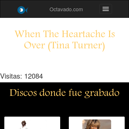
Octavado.com
Toggle navig
When The Heartache Is
Over (Tina Turner)
Visitas: 12084
Discos donde fue grabado