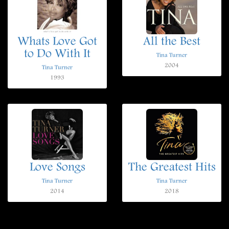
Whats Love Got
All the Best
to Do With It
Tina Turner
2004
Tina Turner
1993
Love Songs
The Greatest Hits
Tina Turner
Tina Turner
2014
2018