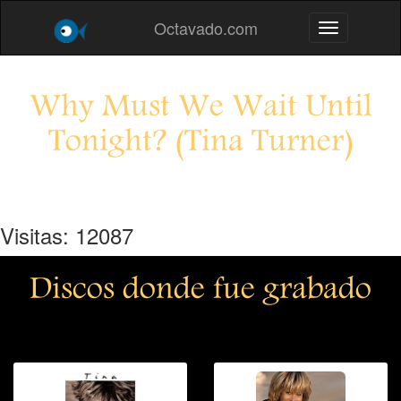
Octavado.com
Toggle navig
Why Must We Wait Until
Tonight? (Tina Turner)
Visitas: 12087
Discos donde fue grabado