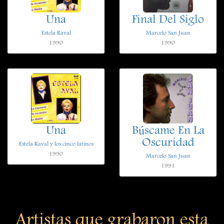
Una
Final Del Siglo
Estela Raval
Marcelo San Juan
1990
1990
Una
Búscame En La
Oscuridad
Estela Raval y los cinco latinos
1990
Marcelo San Juan
1991
Artistas que grabaron esta