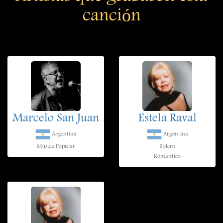
canción
Marcelo San Juan
Estela Raval
Argentina
Argentina
Música Popular
Bolero
Romantico